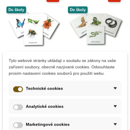
Do školy
Do školy
Na dotaz
Skladem
Tyto webové stránky ukládají v souladu se zákony na vaše
zařízení soubory, obecně nazývané cookies. Odsouhlaste
Třísložkové karty -
Třísložkové karty -
prosím nastavení cookies souborů pro použití webu.
Hmyz
Hadi a ještěři
(zalaminované)
(zalaminované)
Technické cookies
71 Kč
53 Kč
79 Kč
59 Kč
Analytické cookies
Zobrazit detail
Přidat do košíku
Marketingové cookies