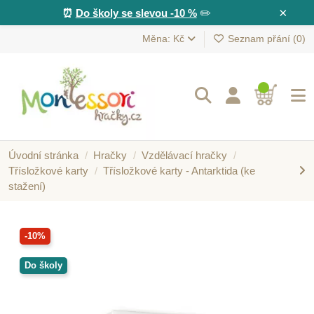
×
⏰
Do školy se slevou -10 %
✏️
Měna: Kč
Seznam přání (
0
)
Úvodní stránka
Hračky
Vzdělávací hračky
Třísložkové karty
Třísložkové karty - Antarktida (ke
stažení)
-10%
Do školy