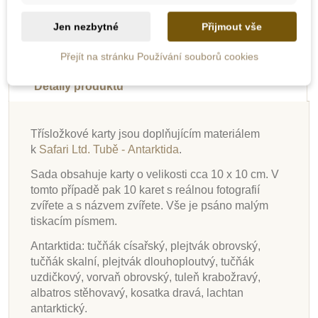
-10%
-10%
-10%
-10%
-10%
-10%
-10%
-10%
Jen nezbytné
Přijmout vše
Do školy
Do školy
Do školy
Do školy
Do školy
Do školy
Do školy
Do školy
Popis
Přejít na stránku Používání souborů cookies
Detaily produktu
Třísložkové karty jsou doplňujícím materiálem
k
Safari Ltd. Tubě - Antarktida
.
Skladem
Skladem
Skladem
Skladem
Skladem
Skladem
Skladem
Skladem
Sada obsahuje karty o velikosti cca 10 x 10 cm. V
Třísložkové karty -
Třísložkové karty -
Třísložkové karty -
Třísložkové karty -
Třísložkové karty -
Třísložkové karty -
Třísložkové karty -
Třísložkové karty -
tomto případě pak 10 karet s reálnou fotografií
Ohrožené druhy -
Ohrožené druhy -
Ohrožené druhy -
Hadi a ještěři (ke
Zvířata Austrálie (ke
Zvířata z Galapág
Zvířata Austrálie
Antarktida
zvířete a s názvem zvířete. Vše je psáno malým
mořské (ke stažení)
suchozemské (ke
stažení)
mořské
(zalaminované)
(zalaminované)
(ke stažení)
stažení)
tiskacím písmem.
(zalaminované)
stažení)
Antarktida: tučňák císařský, plejtvák obrovský,
26 Kč
71 Kč
26 Kč
26 Kč
71 Kč
26 Kč
26 Kč
44 Kč
29 Kč
79 Kč
29 Kč
29 Kč
79 Kč
29 Kč
29 Kč
49 Kč
tučňák skalní, plejtvák dlouhoploutvý, tučňák
uzdičkový, vorvaň obrovský, tuleň krabožravý,
Přidat do košíku
Přidat do košíku
Přidat do košíku
Přidat do košíku
Přidat do košíku
Přidat do košíku
Přidat do košíku
Přidat do košíku
albatros stěhovavý, kosatka dravá, lachtan
antarktický.