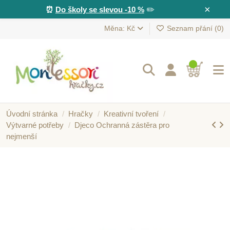
×
⏰
Do školy se slevou -10 %
✏️
Měna: Kč
Seznam přání (
0
)
Úvodní stránka
Hračky
Kreativní tvoření
Výtvarné potřeby
Djeco Ochranná zástěra pro
nejmenší