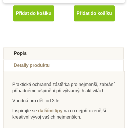
47 Kč
47 Kč
Přidat do košíku
Přidat do košíku
Novinka
-30%
-30%
Výprodej
Výprodej
Popis
Detaily produktu
Praktická ochranná zástěrka pro nejmenší, zabrání
případnému ušpinění při výtvarných aktivitách.
Na dotaz
Skladem
Skladem
Skladem
Na dotaz
Skladem
Skladem
Skladem
Vhodná pro děti od 3 let.
Oxybul Texturované
CreaToys Formy na
CreaToys Akrylové
CreaToys Akrylové
CreaToys Formy na
CreaToys Akrylová
Oxybul Akvarelové
Modelovací dráty
Inspirujte se
dalšími tipy
na co nejpřirozenější
oboustranné fixy, 6
odlévání - Květiny
barvy 12 x 12 ml
štětce, 3 ks
barva 60 ml - modrá
odlévání - Zvířata
30cm, 100ks -
tužky 12 ks
kreativní vývoj vašich nejmenších.
ks
červené
tmavě