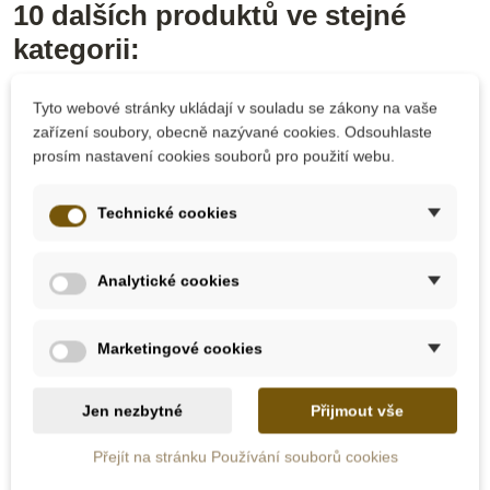
10 dalších produktů ve stejné
kategorii:
Tyto webové stránky ukládají v souladu se zákony na vaše
zařízení soubory, obecně nazývané cookies. Odsouhlaste
prosím nastavení cookies souborů pro použití webu.
Technické cookies
Analytické cookies
Skladem
Skladem
Marketingové cookies
CreaToys Formy na
CreaToys Formy na
odlévání - Vánoce
odlévání - Hmyz
Jen nezbytné
Přijmout vše
Přejít na stránku Používání souborů cookies