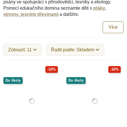
psány ve spolupráci s přírodovědci, lesníky a ekology.
Pomocí edukačního domina seznamte děti s
ptáky
,
stromy
,
lesními dřevinami
a dalšími.
Více
Zobrazit: 11
Řadit podle: Skladem
-10%
-10%
Do školy
Do školy