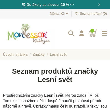
×
⏰
Do školy se slevou -10 %
✏️
Měna: Kč
Seznam přání (
0
)
Úvodní stránka
Značky
Lesní svět
Seznam produktů značky
Lesní svět
Prostřednictvím značky
Lesní svět
, kterou založil Miloš
Tomek, se snažíme děti i dospělé naučit poznávat přírodu
názorně a hravě. Obrázky malují čeští ilustrátoři, a texty jsou