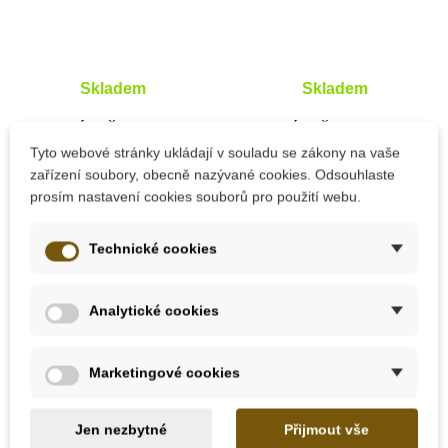
Skladem
Skladem
Lesní svět Pexeso
Lesní svět Kvarteto -
klasické - Náš les
Putování přírodou
Tyto webové stránky ukládají v souladu se zákony na vaše
zařízení soubory, obecně nazývané cookies. Odsouhlaste
prosím nastavení cookies souborů pro použití webu.
664 Kč
108 Kč
738 Kč
120 Kč
Technické cookies
Přidat do košíku
Přidat do košíku
Analytické cookies
-10%
Novinka
Marketingové cookies
Novinka
Do školy
Jen nezbytné
Přijmout vše