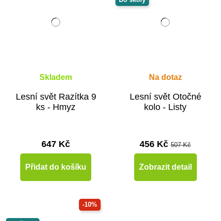
Skladem
Na dotaz
Lesní svět Razítka 9
Lesní svět Otočné
ks - Hmyz
kolo - Listy
647 Kč
456 Kč
507 Kč
Přidat do košíku
Zobrazit detail
-10%