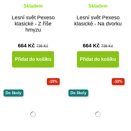
Skladem
Skladem
Lesní svět Pexeso
Lesní svět Pexeso
klasické - Z říše
klasické - Na dvorku
hmyzu
664 Kč
664 Kč
738 Kč
738 Kč
Přidat do košíku
Přidat do košíku
-10%
-10%
Do školy
Do školy