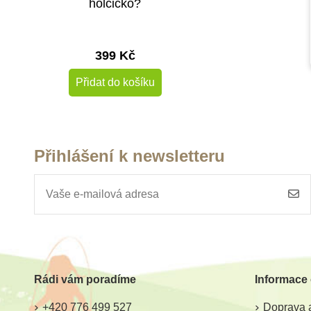
holčičko?
399 Kč
Přidat do košíku
Přihlášení k newsletteru
Rádi vám poradíme
Informace
+420 776 499 527
Doprava a