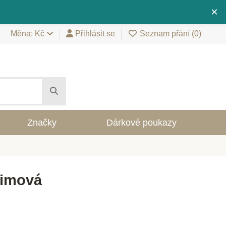
×
Měna: Kč
Přihlásit se
Seznam přání (
0
)
Značky
Dárkové poukazy
dimová