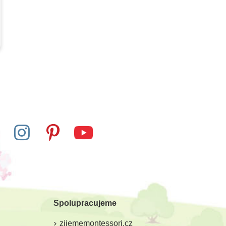
Spolupracujeme
zijememontessori.cz