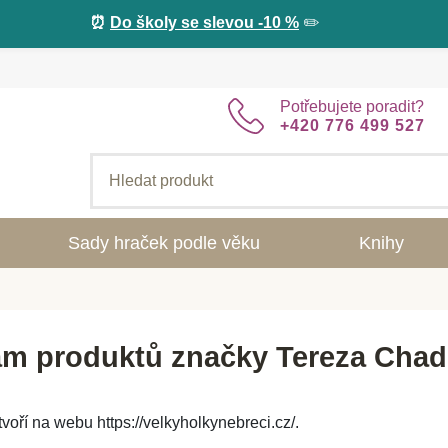
⏰
Do školy se slevou -10 %
✏️
Potřebujete poradit?
+420 776 499 527
Sady hraček podle věku
Knihy
m produktů značky Tereza Cha
voří na webu https://velkyholkynebreci.cz/.