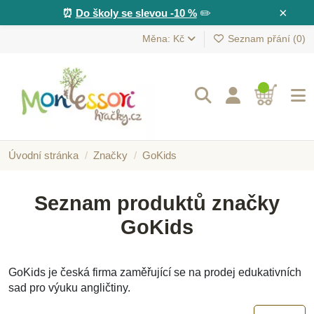
×
⏰
Do školy se slevou -10 %
✏️
Měna: Kč
Seznam přání (
0
)
Úvodní stránka
Značky
GoKids
Seznam produktů značky
GoKids
GoKids je česká firma zaměřující se na prodej edukativních
sad pro výuku angličtiny.