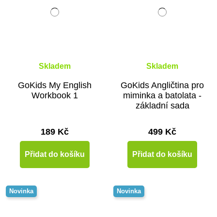
Skladem
Skladem
GoKids My English
GoKids Angličtina pro
Workbook 1
miminka a batolata -
základní sada
189 Kč
499 Kč
Přidat do košíku
Přidat do košíku
Novinka
Novinka