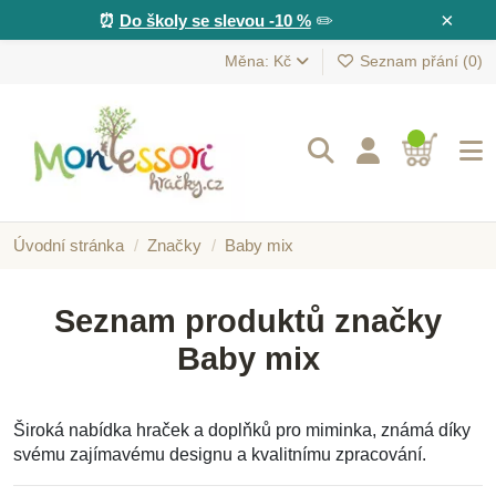
×
⏰
Do školy se slevou -10 %
✏️
Měna: Kč
Seznam přání (
0
)
Úvodní stránka
Značky
Baby mix
Seznam produktů značky
Baby mix
Široká nabídka hraček a doplňků pro miminka, známá díky
svému zajímavému designu a kvalitnímu zpracování.