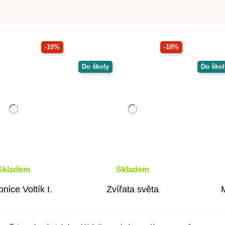
-10%
-10%
Do školy
Do škol
Skladem
Skladem
nice Voltík I.
Zvířata světa