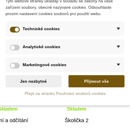
Tyto webové stránky ukládají v souladu se zákony na vaše
0 Kč
356 Kč
zařízení soubory, obecně nazývané cookies. Odsouhlaste
755 Kč
395 Kč
prosím nastavení cookies souborů pro použití webu.
at do košíku
Přidat do košíku
Technické cookies
-10%
-10%
Analytické cookies
Do školy
Do škol
Marketingové cookies
Jen nezbytné
Přijmout vše
Přejít na stránku Používání souborů cookies
Skladem
Skladem
ní a odčítání
Školička 2