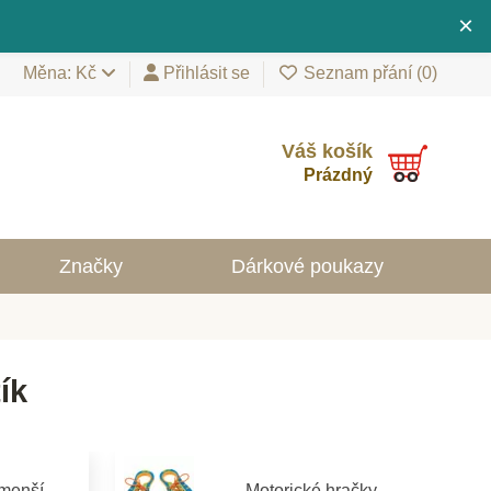
×
Měna: Kč
Přihlásit se
Seznam přání (
0
)
Váš košík
Prázdný
Značky
Dárkové poukazy
ík
jmenší
Motorické hračky