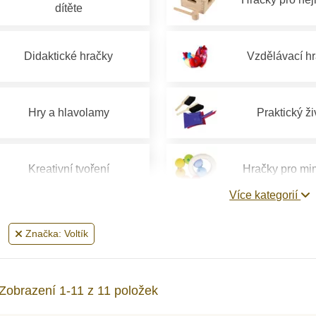
dítěte
Didaktické hračky
Vzdělávací h
Hry a hlavolamy
Praktický ži
Kreativní tvoření
Hračky pro mi
Více kategorií
Hračky pro děti 1 rok
Hračky pro děti 
Značka: Voltík
Hračky pro děti od 4 let
Hračky pro děti 
Zobrazení 1-11 z 11 položek