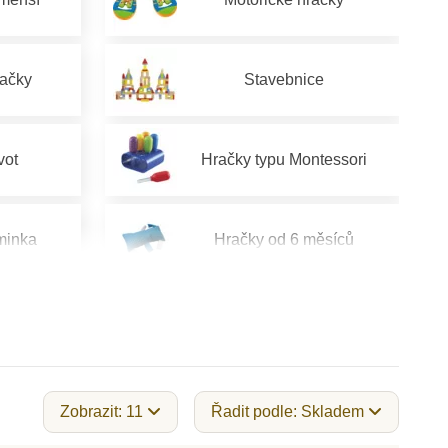
račky
Stavebnice
vot
Hračky typu Montessori
minka
Hračky od 6 měsíců
od 2 let
Hračky pro děti od 3 let
od 5 let
Hračky pro děti od 6 let
Zobrazit: 11
Řadit podle: Skladem