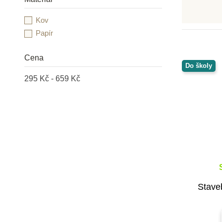
Goki
Kov
Grafix
Papír
Heimess
HOLZTIGER
Cena
Infantino
Do školy
INFOA
295 Kč - 659 Kč
Janod
JIRI MODELS a.s.
Kidedu
Kid O
Learning Resources
Lesní svět
Little Dutch
Lucy & Leo
Staveb
LUDI
Mandaly pro děti