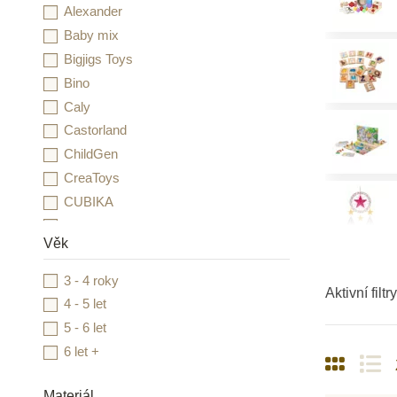
Alexander
Baby mix
Bigjigs Toys
Bino
Caly
Castorland
ChildGen
CreaToys
CUBIKA
Detoa
Věk
Djeco
Duhová kočka
3 - 4 roky
Aktivní filtry
Dvě děti
4 - 5 let
Educo
5 - 6 let
Esence
6 let +
Essdee
Folia
Materiál