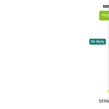
MontessoriHracky.cz
68
Moulin Roty
Moyo Montessori
Přid
MyMoo
Nakladatelství Slovart
NEW BABY
Nienhuis Montessori
Do školy
NoulyToys
Opinel
Oxybul
Petit Boum
Pikola
PlanToys
Play Box
Poketo
Royal Langnickel
Sčítá
Safari Ltd.