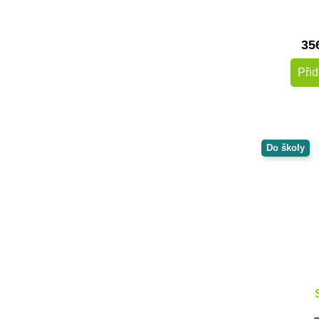
Sentosphere
Small Foot
35
Svojtka & CO
Taf Toys
Přid
Toys for Life
Viga
Voltík
vytvarnehracky.cz
Do školy
Černá na bílé