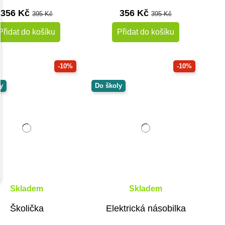
356 Kč
356 Kč
395 Kč
395 Kč
Přidat do košíku
Přidat do košíku
-10%
-10%
y
Do školy
Skladem
Skladem
Školička
Elektrická násobilka