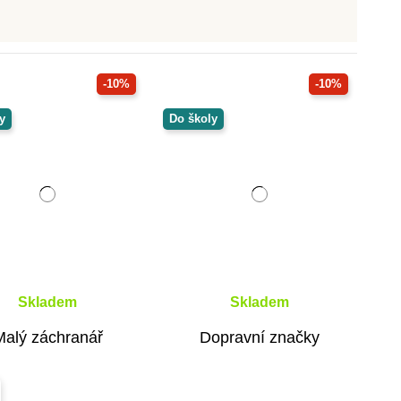
-10%
-10%
y
Do školy
Skladem
Skladem
Malý záchranář
Dopravní značky