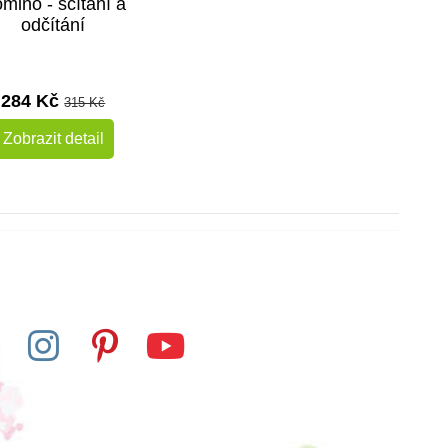
mino - sčítání a
odčítání
284 Kč
315 Kč
Zobrazit detail