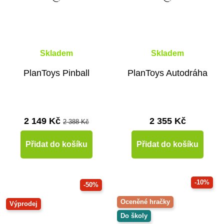
Skladem
Skladem
PlanToys Pinball
PlanToys Autodráha
2 149 Kč
2 355 Kč
2 388 Kč
Přidat do košíku
Přidat do košíku
-10%
-50%
Oceněné hračky
Výprodej
Do školy