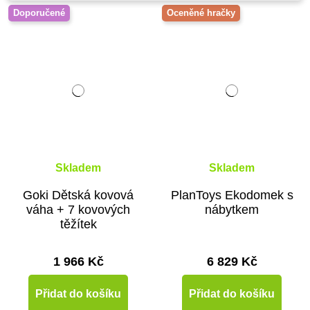
Doporučené
Oceněné hračky
Skladem
Skladem
Goki Dětská kovová
PlanToys Ekodomek s
váha + 7 kovových
nábytkem
těžítek
1 966 Kč
6 829 Kč
Přidat do košíku
Přidat do košíku