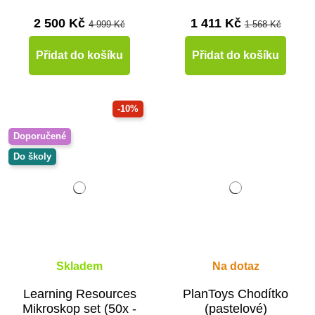
2 500 Kč
1 411 Kč
4 999 Kč
1 568 Kč
Přidat do košíku
Přidat do košíku
-10%
Doporučené
Do školy
Skladem
Na dotaz
Learning Resources
PlanToys Chodítko
Mikroskop set (50x -
(pastelové)