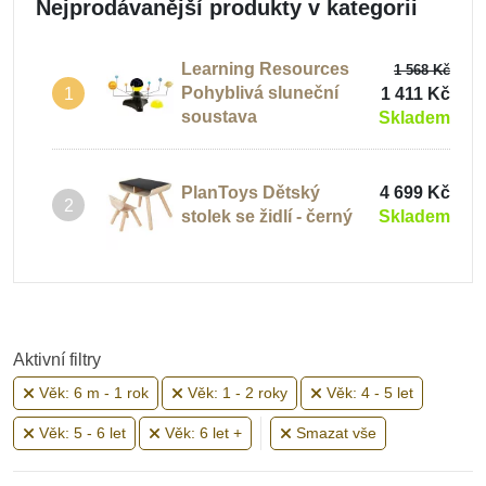
Nejprodávanější produkty v kategorii
Learning Resources
1 568 Kč
Pohyblivá sluneční
1 411 Kč
1
soustava
Skladem
PlanToys Dětský
4 699 Kč
2
stolek se židlí - černý
Skladem
Aktivní filtry
Věk: 6 m - 1 rok
Věk: 1 - 2 roky
Věk: 4 - 5 let
Věk: 5 - 6 let
Věk: 6 let +
Smazat vše