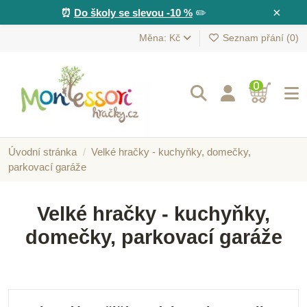
×
⏰
Do školy se slevou -10 %
✏️
Měna: Kč
Seznam přání (
0
)
0
Úvodní stránka
Velké hračky - kuchyňky, domečky,
parkovací garáže
Velké hračky - kuchyňky,
domečky, parkovací garáže