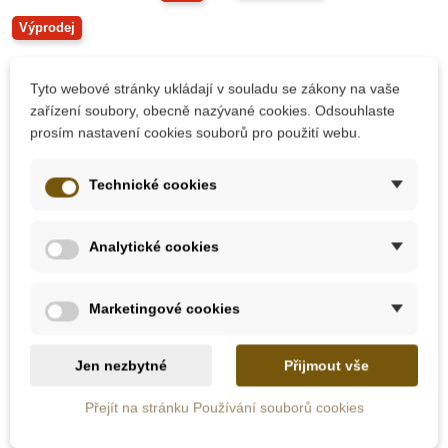
Výprodej
Tyto webové stránky ukládají v souladu se zákony na vaše
zařízení soubory, obecně nazývané cookies. Odsouhlaste
prosím nastavení cookies souborů pro použití webu.
Technické cookies
Skladem
Skladem
PlanToys Houpací kůň
PlanToys Dětský
Analytické cookies
Pegas
stolek se židlí - černý
Marketingové cookies
1 593 Kč
4 699 Kč
3 185 Kč
Jen nezbytné
Přijmout vše
Přidat do košíku
Přidat do košíku
Přejít na stránku Používání souborů cookies