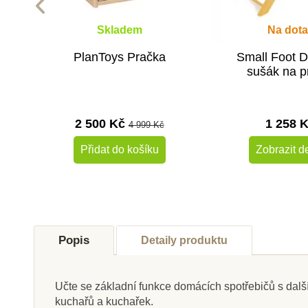
Skladem
Na dota
PlanToys Pračka
Small Foot 
sušák na p
2 500 Kč
1 258 
4 999 Kč
Přidat do košíku
Zobrazit de
Doporučené
Popis
Detaily produktu
Učte se základní funkce domácích spotřebičů s dal
kuchařů a kuchařek.