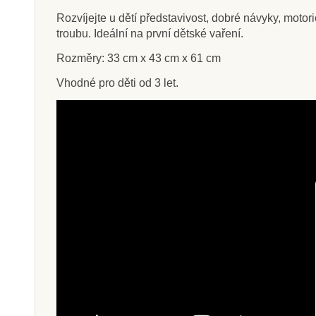
Rozvíjejte u dětí představivost, dobré návyky, moto
troubu. Ideální na první dětské vaření.
Rozměry: 33 cm x 43 cm x 61 cm
Skladem
Sklade
Vhodné pro děti od 3 let.
PlanToys Dětská židle
Goki Dětský dř
– zvířátka,
1 655 Kč
497 K
Přidat do košíku
Přidat do k