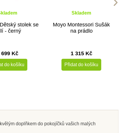
Skladem
Skladem
Dětský stolek se
Moyo Montessori Sušák
dlí - černý
na prádlo
 699 Kč
1 315 Kč
at do košíku
Přidat do košíku
 skvělým doplňkem do pokojíčků vašich malých