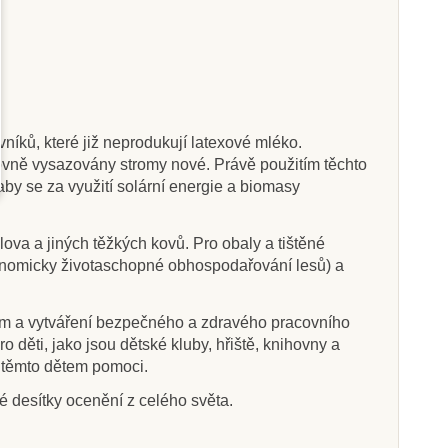
níků, které již neprodukují latexové mléko.
tovně vysazovány stromy nové. Právě použitím těchto
 aby se za využití solární energie a biomasy
ova a jiných těžkých kovů. Pro obaly a tištěné
ekonomicky životaschopné obhospodařování lesů) a
ům a vytváření bezpečného a zdravého pracovního
děti, jako jsou dětské kluby, hřiště, knihovny a
u těmto dětem pomoci.
é desítky ocenění z celého světa.