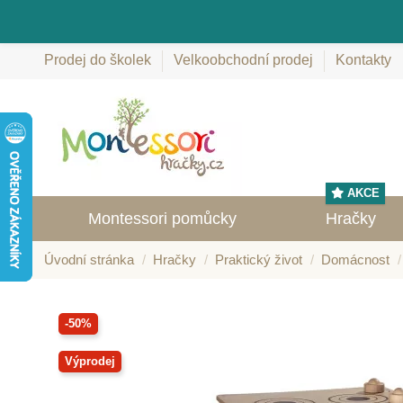
Prodej do školek
Velkoobchodní prodej
Kontakty
AKCE
Montessori pomůcky
Hračky
Úvodní stránka
Hračky
Praktický život
Domácnost
-50%
Výprodej