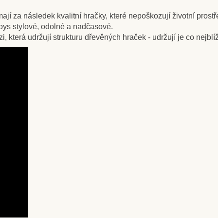
jí za následek kvalitní hračky, které nepoškozují životní prostř
ys stylové, odolné a nadčasové.
 která udržují strukturu dřevěných hraček - udržují je co nejblí