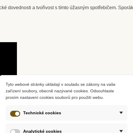
rické dovednosti a tvořivost s tímto úžasným spotřebičem. Sporá
m
Skladem
evěný metr
PlanToys Myčka na
 90 cm
nádobí
č
2 500 Kč
4 999 Kč
ošíku
Přidat do košíku
Tyto webové stránky ukládají v souladu se zákony na vaše
zařízení soubory, obecně nazývané cookies. Odsouhlaste
prosím nastavení cookies souborů pro použití webu.
Technické cookies
Analytické cookies