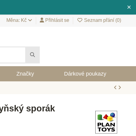
×
Měna: Kč
Přihlásit se
Seznam přání (
0
)
Značky
Dárkové poukazy
yňský sporák