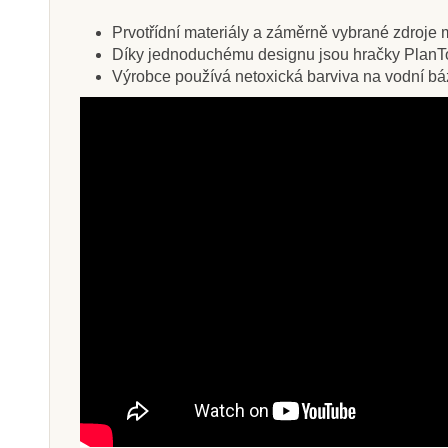
Prvotřídní materiály a záměrně vybrané zdroje ma
Díky jednoduchému designu jsou hračky PlanTo
Výrobce používá netoxická barviva na vodní bázi,