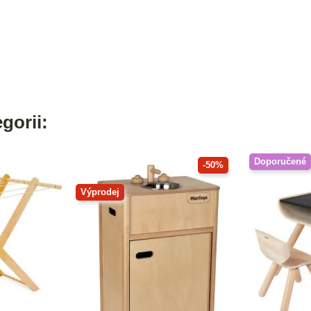
gorii:
Doporučené
-50%
Výprodej