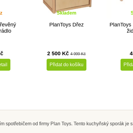
z
Skladem
Dřevěný
PlanToys Dřez
PlanToys 
rádlo
ži
Kč
2 500 Kč
4
4 999 Kč
tail
Přidat do košíku
Přid
-50%
Výprodej
ším spotřebičem od firmy Plan Toys. Tento kuchyňský sporák je