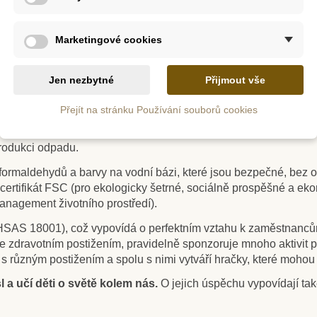
Marketingové cookies
oru výroby vysoce kvalitních ekologických hraček.
Jen nezbytné
Přijmout vše
blasti funguje dodnes. Ve své produkci využívá dřevo z kaučukov
Přejít na stránku Používání souborů cookies
ré již nemá žádnou hodnotu, ale rovněž dbá na to, aby byly opě
íc z vysoce kvalitního materiálu. Výrobní proces je navržen tak,
rodukci odpadu.
ormaldehydů a barvy na vodní bázi, které jsou bezpečné, bez ol
í certifikát FSC (pro ekologicky šetrné, sociálně prospěšné a 
anagement životního prostředí).
(OHSAS 18001), což vypovídá o perfektním vztahu k zaměstnanc
 zdravotním postižením, pravidelně sponzoruje mnoho aktivit pro 
 s různým postižením a spolu s nimi vytváří hračky, které moho
 a učí děti o světě kolem nás.
O jejich úspěchu vypovídají tak