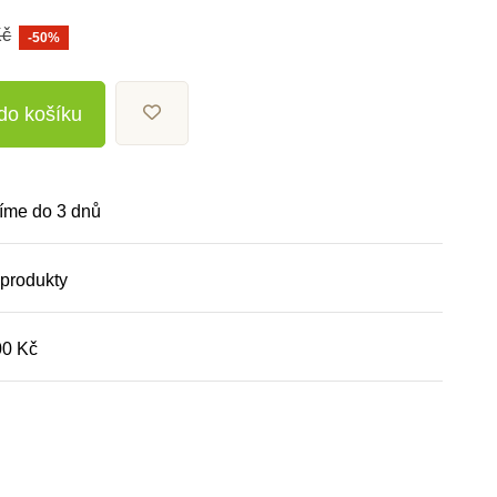
Kč
-50%
 do košíku
íme do 3 dnů
 produkty
00 Kč