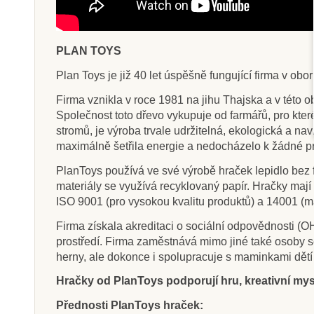
PLAN TOYS
Plan Toys je již 40 let úspěšně fungující firma v ob
Firma vznikla v roce 1981 na jihu Thajska a v této o
Společnost toto dřevo vykupuje od farmářů, pro kte
stromů, je výroba trvale udržitelná, ekologická a nav
maximálně šetřila energie a nedocházelo k žádné p
PlanToys používá ve své výrobě hraček lepidlo bez f
materiály se využívá recyklovaný papír. Hračky maj
ISO 9001 (pro vysokou kvalitu produktů) a 14001 (m
Firma získala akreditaci o sociální odpovědnosti 
prostředí. Firma zaměstnává mimo jiné také osoby se
herny, ale dokonce i spolupracuje s maminkami dětí
Hračky od PlanToys podporují hru, kreativní mysl
Přednosti PlanToys hraček: