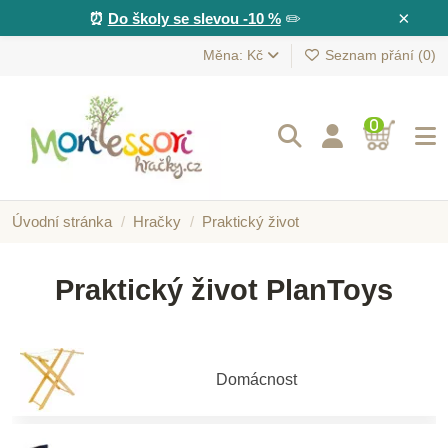
×
⏰
Do školy se slevou -10 %
✏️
Měna: Kč
Seznam přání (
0
)
0
Úvodní stránka
Hračky
Praktický život
Praktický život PlanToys
Domácnost