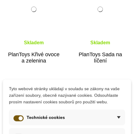
Skladem
Skladem
PlanToys Křivé ovoce
PlanToys Sada na
a zelenina
líčení
779 Kč
820 Kč
Tyto webové stránky ukládají v souladu se zákony na vaše
zařízení soubory, obecně nazývané cookies. Odsouhlaste
Přidat do košíku
Přidat do košíku
prosím nastavení cookies souborů pro použití webu.
Technické cookies
-10%
-10%
Do školy
Novinka