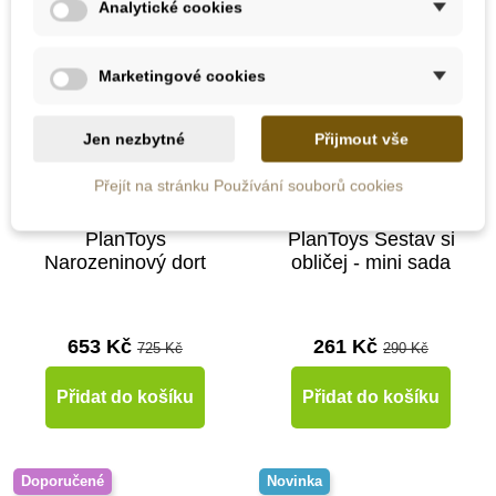
Analytické cookies
Do školy
Marketingové cookies
Jen nezbytné
Přijmout vše
Přejít na stránku Používání souborů cookies
Skladem
Skladem
PlanToys
PlanToys Sestav si
Narozeninový dort
obličej - mini sada
653 Kč
261 Kč
725 Kč
290 Kč
Přidat do košíku
Přidat do košíku
Doporučené
Novinka