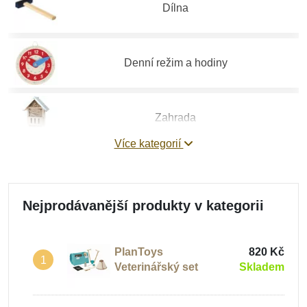
Dílna
Denní režim a hodiny
Zahrada
Více kategorií
Zvládání emocí
Nejprodávanější produkty v kategorii
Hry na profese
PlanToys
820 Kč
1
Veterinářský set
Skladem
Pomůcky pro děti do mateřských škol