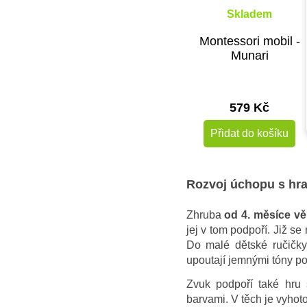
Skladem
Montessori mobil -
Munari
579 Kč
Přidat do košíku
Rozvoj úchopu s hr
Zhruba
od 4. měsíce vě
jej v tom podpoří. Již s
Do malé dětské ručičk
upoutají jemnými tóny p
Zvuk podpoří také hru
barvami. V těch je vyho