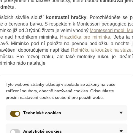
t, a poskytněte mu takové pomůcky, které budou
stimulovat jeh
ředmětu
.
sících skvěle slouží
kontrastní hračky
. Porozhlédněte se 
te o červenou barvu. S respektem k Montessori pedagogice js
minko již od 3 týdnů života je velmi vhodný
Montessori mobil Mu
pe nad hrudníkem miminka.
Hrazdička pro miminka
, třeba ta
bavě. Miminko pod ní položte na pevnou podložku a nechte j
zavěšení doporučujeme například
Rolničku a kroužek na stuze
cku. Pro rozvoj zraku, ale také motoriky rukou je ideáln
miminko rádo natahuje.
Tyto webové stránky ukládají v souladu se zákony na vaše
zařízení soubory, obecně nazývané cookies. Odsouhlaste
prosím nastavení cookies souborů pro použití webu.
Technické cookies
Analytické cookies