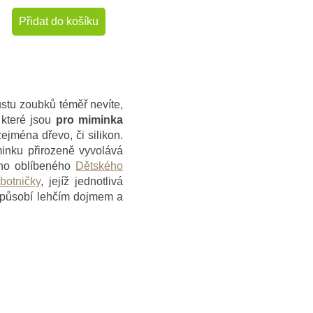
Přidat do košíku
stu zoubků téměř nevíte,
 které jsou
pro miminka
jména dřevo, či silikon.
inku přirozeně vyvolává
šího oblíbeného
Dětského
botničky
, jejíž jednotlivá
é působí lehčím dojmem a