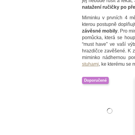
jej nebude rušit a leka
natažení ručičky po p
Miminku v prvních 4 mě
kterou postupně doplňuj
závěsné mobily
. Pro mi
pomůcka, která se hou
“must have” ve vaší vý
hrazdičce zavěšené. K 
miminko nádhernou pomů
stuhami
, ke kterému se 
Doporučené