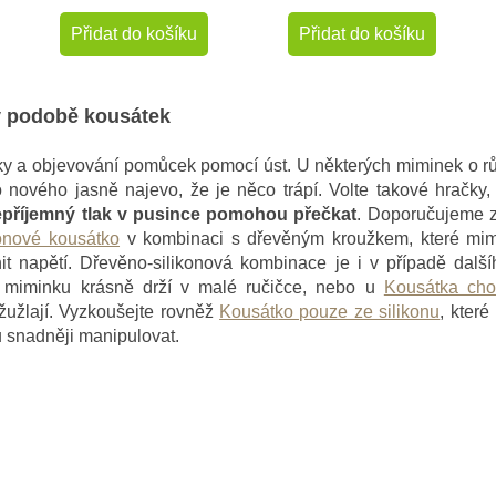
Přidat do košíku
Přidat do košíku
v podobě kousátek
ky a objevování pomůcek pomocí úst. U některých miminek o rů
 nového jasně najevo, že je něco trápí. Volte takové hračky,
příjemný tlak v pusince pomohou přečkat
. Doporučujeme ze
konové kousátko
v kombinaci s dřevěným kroužkem, které mim
it napětí. Dřevěno-silikonová kombinace je i v případě dal
e miminku krásně drží v malé ručičce, nebo u
Kousátka cho
užlají. Vyzkoušejte rovněž
Kousátko pouze ze silikonu
, kter
u snadněji manipulovat.