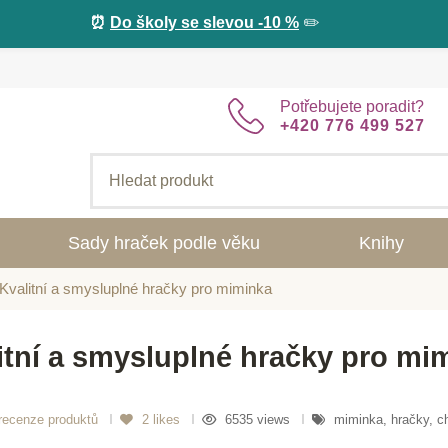
⏰
Do školy se slevou -10 %
✏️
Potřebujete poradit?
+420 776 499 527
Sady hraček podle věku
Knihy
Kvalitní a smysluplné hračky pro miminka
itní a smysluplné hračky pro mi
recenze produktů
2
likes
6535 views
miminka, hračky, ch