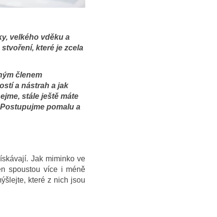
ky, velkého vděku a
tvoření, které je zcela
atným členem
stí a nástrah a jak
jme, stále ještě máte
. Postupujme pomalu a
získávají. Jak miminko ve
en spoustou více i méně
šlejte, které z nich jsou