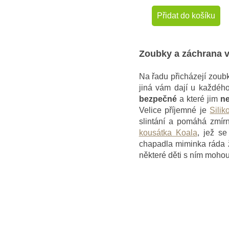
Přidat do košíku
Zoubky a záchrana 
Na řadu přicházejí zoub
jiná vám dají u každého
bezpečné
a které jim
ne
Velice příjemné je
Sili
slintání a pomáhá zmírn
kousátka Koala
, jež s
chapadla miminka ráda ž
některé děti s ním moho