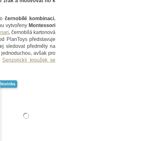
o zrak a motivovat ho k
po
černobílé kombinaci
,
ou vytvořeny
Montessori
nari
, černobílá kartonová
 od PlanToys představuje
ej sledovat předměty na
, jednoduchou, avšak pro
í
Senzorický kroužek se
Novinka