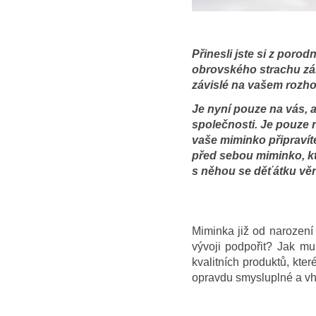
Přinesli jste si z por
obrovského strachu zár
závislé na vašem rozho
Je nyní pouze na vás, 
společnosti. Je pouze n
vaše miminko připravít
před sebou miminko, kt
s něhou se děťátku věnu
Miminka již od narození 
vývoji podpořit? Jak m
kvalitních produktů, kte
opravdu smysluplné a v