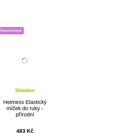
Doporučené
Skladem
Heimess Elastický
míček do ruky -
přírodní
483 Kč