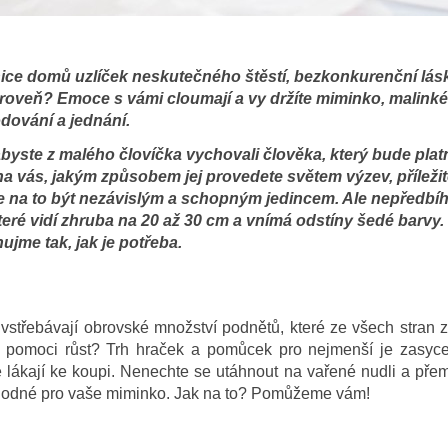
odnice domů uzlíček neskutečného štěstí, bezkonkurenční lás
oveň? Emoce s vámi cloumají a vy držíte miminko, malinké s
dování a jednání.
abyste z malého človíčka vychovali člověka, který bude pl
a vás, jakým způsobem jej provedete světem výzev, příležito
e na to být nezávislým a schopným jedincem. Ale nepředbíhe
eré vidí zhruba na 20 až 30 cm a vnímá odstíny šedé barvy
jme tak, jak je potřeba.
vstřebávají obrovské množství podnětů, které ze všech stran 
u pomoci růst? Trh hraček a pomůcek pro nejmenší je zasyc
ré lákají ke koupi. Nenechte se utáhnout na vařené nudli a přemý
hodné pro vaše miminko. Jak na to? Pomůžeme vám!