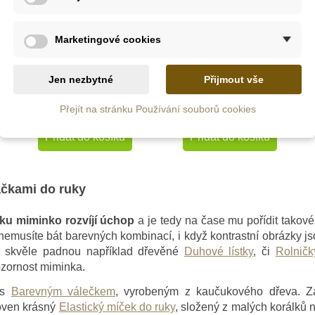
Skladem
Skladem
Marketingové cookies
Rolnička a kroužek
Senzorický kroužek
na stuze
se stuhami
Jen nezbytné
Přijmout vše
Přejít na stránku Používání souborů cookies
505 Kč
255 Kč
Přidat do košíku
Přidat do košíku
ačkami do ruky
ku miminko rozvíjí úchop
a je tedy na čase mu pořídit takov
e nemusíte bát barevných kombinací, i když kontrastní obrázky js
y skvěle padnou například dřevěné
Duhové lístky
, či
Rolničk
ozornost miminka.
 s
Barevným válečkem
, vyrobeným z kaučukového dřeva. Za
toven krásný
Elastický míček do ruky
, složený z malých korálků 