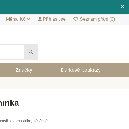
×
Měna: Kč
Přihlásit se
Seznam přání (
0
)
Značky
Dárkové poukazy
minka
rastítka, kousátka, závěsné