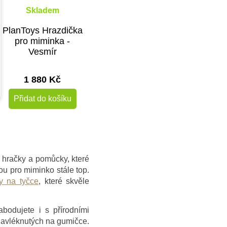
Skladem
PlanToys Hrazdička
pro miminka -
Vesmír
1 880 Kč
Přidat do košíku
é hračky a pomůcky, které
ou pro miminko stále top.
y na tyčce
, které skvěle
bodujete i s přírodními
navléknutých na gumičce.