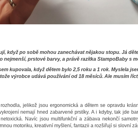
milují, když po sobě mohou zanechávat nějakou stopu. Já dět
o nejmenší, prstové barvy, a právě razítka StampoBaby s mo
m kupovala, když dětem bylo 2,5 roku a 1 rok. Myslela jsem
tože výrobce udává používání od 18 měsíců. Ale musím říct, 
 rozhodla, jelikož jsou ergonomická a dětem se opravdu krásn
krojení nemají hned zabarvené prstíky. A i kdyby, tak jde b
 netoxická. Navíc jsou multifunkční a zábava nekončí samot
emnou motoriku, kreativní myšlení, fantazii a rozšiřují si slovní z