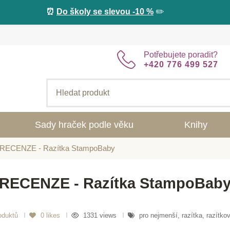
⏰
Do školy se slevou -10 %
✏️
Potřebujete poradit?
+420 776 499 527
Sady hraček podle věku
Knihy
RECENZE - Razítka StampoBaby
RECENZE - Razítka StampoBab
roduktů
0
likes
1331 views
pro nejmenší, razítka, razítkov