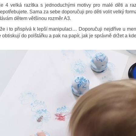
 4 velká razítka s jednoduchými motivy pro malé děti a razí
epotřebujete. Sama za sebe doporučuji pro děti volit velký formá
dávám dětem většinou rozměr A3.
že i to přispívá k lepší manipulaci… Doporučuji nejdříve u menš
 obtiskují do polštářku a pak na papír, jak je správně držet a kde 