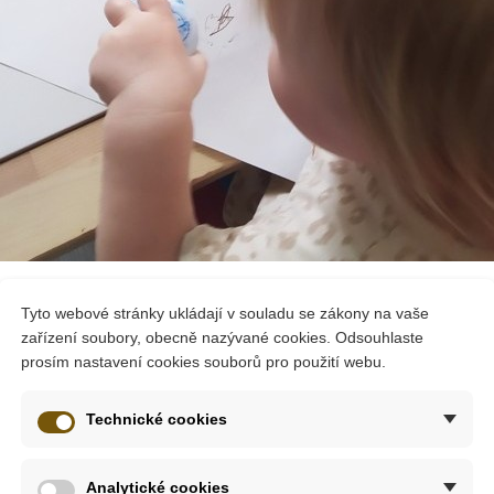
 dala vlastní
tipy na využití razítek StampoBaby
:
Tyto webové stránky ukládají v souladu se zákony na vaše
zařízení soubory, obecně nazývané cookies. Odsouhlaste
prosím nastavení cookies souborů pro použití webu.
Technické cookies
zřejmě razítkování, ale když už máte obrázky na papíře. Tak
 voskovky a obrázky vybarvit. Případně zdatnější dítě může obrá
 papír…
Analytické cookies