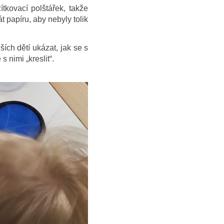
tkovací polštářek, takže
t papíru, aby nebyly tolik
ích dětí ukázat, jak se s
s nimi „kreslit“.