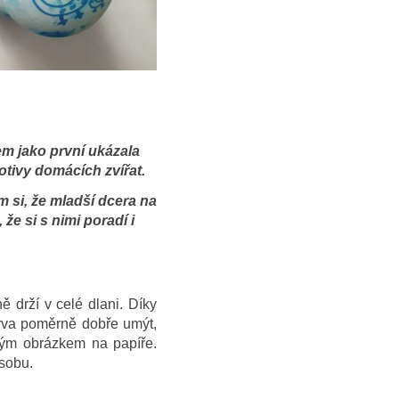
em jako první ukázala
tivy domácích zvířat.
 si, že mladší dcera na
že si s nimi poradí i
ě drží v celé dlani. Díky
arva poměrně dobře umýt,
ným obrázkem na papíře.
ásobu.