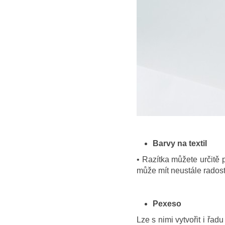
Barvy na textil
•
Razítka můžete určitě po
může mít neustále radost
Pexeso
Lze s nimi vytvořit i řad