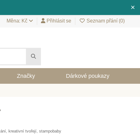
×
Měna: Kč
Přihlásit se
Seznam přání (
0
)
Značky
Dárkové poukazy
y
ání, kreativní tvořejí, stampobaby