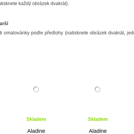
atisknete každý obrázek dvakrát).
arší
ti omalovánky podle předlohy (natisknete obrázek dvakrát, jed
Skladem
Skladem
Aladine
Aladine