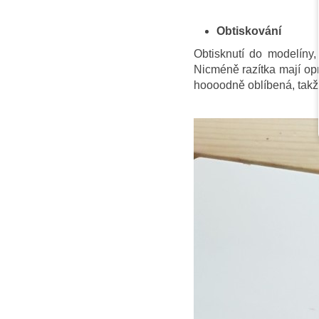
Obtiskování
Obtisknutí do modelíny
Nicméně razítka mají opr
hoooodně oblíbená, takže