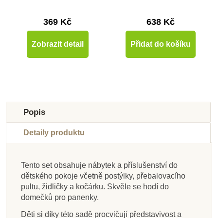
369 Kč
638 Kč
Zobrazit detail
Přidat do košíku
Oceněné hračky
Novinka
Oceněné hračky
-50%
Výprodej
Popis
Detaily produktu
Tento set obsahuje nábytek a příslušenství do
dětského pokoje včetně postýlky, přebalovacího
Skladem
Skladem
Skladem
Skladem
Na dotaz
Skladem
Skladem
Skladem
pultu, židličky a kočárku. Skvěle se hodí do
domečků pro panenky.
PlanToys Rodina -
PlanToys Rodina -
PlanToys Moderní
PlanToys
PlanToys Ekodomek
PlanToys Rodina -
PlanToys Velký
PlanToys
Viktoriánská sada
domeček pro
Panenky III
varianta III
Viktoriánský
Viktoriánský
Panenky IV
s nábytkem
Děti si díky této sadě procvičují představivost a