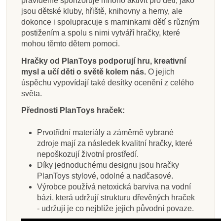
pravidelně sponzoruje mnoho aktivit pro děti, jako
jsou dětské kluby, hřiště, knihovny a herny, ale
dokonce i spolupracuje s maminkami dětí s různým
postižením a spolu s nimi vytváří hračky, které
mohou těmto dětem pomoci.
Hračky od PlanToys podporují hru, kreativní
mysl a učí děti o světě kolem nás.
O jejich
úspěchu vypovídají také desítky ocenění z celého
světa.
Přednosti PlanToys hraček:
Prvotřídní materiály a záměrně vybrané
zdroje mají za následek kvalitní hračky, které
nepoškozují životní prostředí.
Díky jednoduchému designu jsou hračky
PlanToys stylové, odolné a nadčasové.
Výrobce používá netoxická barviva na vodní
bázi, která udržují strukturu dřevěných hraček
- udržují je co nejblíže jejich původní povaze.