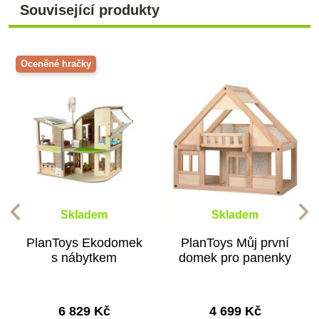
Související produkty
Oceněné hračky
Skladem
Skladem
PlanToys Ekodomek
PlanToys Můj první
s nábytkem
domek pro panenky
6 829 Kč
4 699 Kč