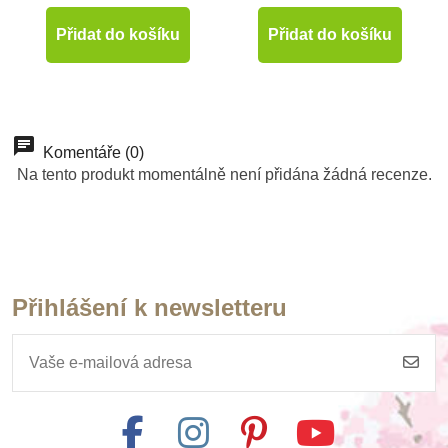
Přidat do košíku
Přidat do košíku
-50%
Komentáře (0)
Výprodej
Na tento produkt momentálně není přidána žádná recenze.
Přihlášení k newsletteru
Skladem
PlanToys Moderní
domeček pro
panenky