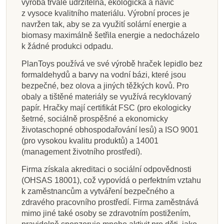
výroba trvale udržitelná, ekologická a navíc
z vysoce kvalitního materiálu. Výrobní proces je
navržen tak, aby se za využití solární energie a
biomasy maximálně šetřila energie a nedocházelo
k žádné produkci odpadu.
PlanToys používá ve své výrobě hraček lepidlo bez
formaldehydů a barvy na vodní bázi, které jsou
bezpečné, bez olova a jiných těžkých kovů. Pro
obaly a tištěné materiály se využívá recyklovaný
papír. Hračky mají certifikát FSC (pro ekologicky
šetrné, sociálně prospěšné a ekonomicky
životaschopné obhospodařování lesů) a ISO 9001
(pro vysokou kvalitu produktů) a 14001
(management životního prostředí).
Firma získala akreditaci o sociální odpovědnosti
(OHSAS 18001), což vypovídá o perfektním vztahu
k zaměstnancům a vytváření bezpečného a
zdravého pracovního prostředí. Firma zaměstnává
mimo jiné také osoby se zdravotním postižením,