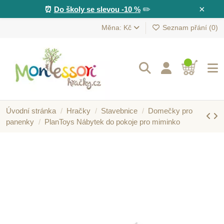
×
⏰
Do školy se slevou -10 %
✏️
Měna: Kč
Seznam přání (
0
)
Úvodní stránka
Hračky
Stavebnice
Domečky pro
panenky
PlanToys Nábytek do pokoje pro miminko