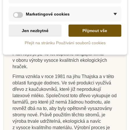
Rozměry: 11 cm x 5 cm x 6 cm (gauč)
Marketingové cookies
Vhodné pro děti od 3 let.
Objevte svět pravých
ekologických hraček
Jen nezbytné
Přijmout vše
PlanToys
.
Přejít na stránku Používání souborů cookies
PLAN TOYS
PlanToys je již 40 let úspěšně fungující firma
v oboru výroby vysoce kvalitních ekologických
hraček.
Firma vznikla v roce 1981 na jihu Thajska a v této
oblasti funguje dodnes. Ve své produkci využívá
dřevo z kaučukovníků, které již neprodukují
latexové mléko. Společnost toto dřevo vykupuje od
farmářů, pro které již nemá žádnou hodnotu, ale
rovněž dbá na to, aby byly opětovně vysazovány
stromy nové. Právě použitím těchto stromů, je
výroba trvale udržitelná, ekologická a navíc
z vysoce kvalitního materiálu. Výrobní proces je