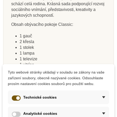
domeček pro
domečku
schází celá rodina. Krásná sada podporující rozvoj
panenky
sociálního vnímání, představivosti, kreativity a
jazykových schopností.
109 Kč
14 099 Kč
7 056 Kč
638 Kč
4 699 Kč
560 Kč
638 Kč
369 Kč
218 Kč
Obsah obývacího pokoje Classic:
Přidat do košíku
Přidat do košíku
Přidat do košíku
Zobrazit detail
Přidat do košíku
Přidat do košíku
Přidat do košíku
Zobrazit detail
1 gauč
2 křesla
1 stolek
1 lampa
1 televize
1 vitrína
Tyto webové stránky ukládají v souladu se zákony na vaše
Sada je kompatibilní se všemi domečky a
zařízení soubory, obecně nazývané cookies. Odsouhlaste
nábytkem pro panenky značky PlanToys.
prosím nastavení cookies souborů pro použití webu.
Vyrobeno v měřítku 1:12
Vyrobeno v Thajsku
udržitelným způsobem
z
Technické cookies
kaučukovníku, bez chemických látek, pomocí
lepidel bez formaldehydu, organickými pigmenty a
Analytické cookies
barvivy na vodní bázi.