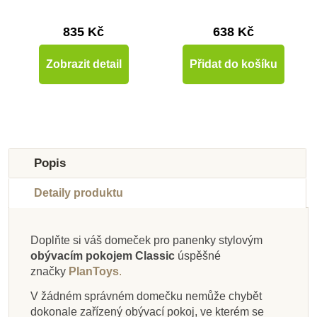
835 Kč
638 Kč
Zobrazit detail
Přidat do košíku
Novinka
-50%
Výprodej
Popis
Detaily produktu
Doplňte si váš domeček pro panenky stylovým
obývacím pokojem Classic
úspěšné
Na dotaz
Skladem
Skladem
Skladem
Na dotaz
Skladem
Skladem
Skladem
značky
PlanToys
.
PlanToys Podlaží k
PlanToys Dědeček
PlanToys Ložnice
PlanToys Velký
PlanToys Můj první
PlanToys Rodina -
PlanToys Rodina -
PlanToys Dětský
V žádném správném domečku nemůže chybět
Viktoriánskému
Viktoriánský
domek pro panenky
pokoj - Classic
Panenky IV
varianta III
dokonale zařízený obývací pokoj, ve kterém se