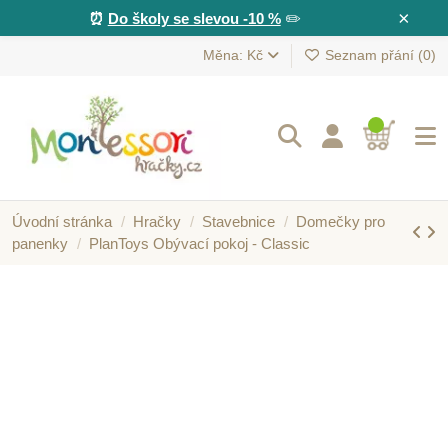
×
⏰
Do školy se slevou -10 %
✏️
Měna: Kč
Seznam přání (
0
)
Úvodní stránka
Hračky
Stavebnice
Domečky pro
panenky
PlanToys Obývací pokoj - Classic