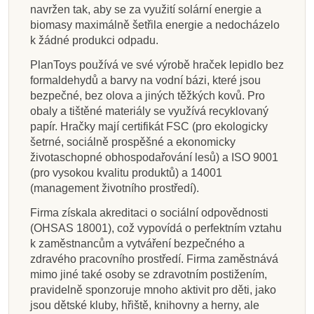
navržen tak, aby se za využití solární energie a
biomasy maximálně šetřila energie a nedocházelo
k žádné produkci odpadu.
PlanToys používá ve své výrobě hraček lepidlo bez
formaldehydů a barvy na vodní bázi, které jsou
bezpečné, bez olova a jiných těžkých kovů. Pro
obaly a tištěné materiály se využívá recyklovaný
papír. Hračky mají certifikát FSC (pro ekologicky
šetrné, sociálně prospěšné a ekonomicky
životaschopné obhospodařování lesů) a ISO 9001
(pro vysokou kvalitu produktů) a 14001
(management životního prostředí).
Firma získala akreditaci o sociální odpovědnosti
(OHSAS 18001), což vypovídá o perfektním vztahu
k zaměstnancům a vytváření bezpečného a
zdravého pracovního prostředí. Firma zaměstnává
mimo jiné také osoby se zdravotním postižením,
pravidelně sponzoruje mnoho aktivit pro děti, jako
jsou dětské kluby, hřiště, knihovny a herny, ale