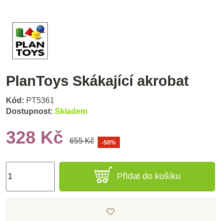
PlanToys Skákající akrobat
Kód:
PT5361
Dostupnost:
Skladem
328 Kč
655 Kč
-50%
Přidat do košíku