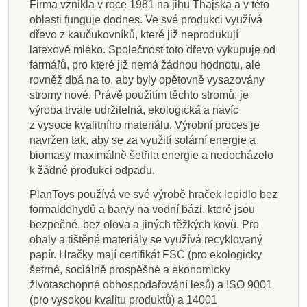
Firma vznikla v roce 1981 na jihu Thajska a v této
oblasti funguje dodnes. Ve své produkci využívá
dřevo z kaučukovníků, které již neprodukují
latexové mléko. Společnost toto dřevo vykupuje od
farmářů, pro které již nemá žádnou hodnotu, ale
rovněž dbá na to, aby byly opětovně vysazovány
stromy nové. Právě použitím těchto stromů, je
výroba trvale udržitelná, ekologická a navíc
z vysoce kvalitního materiálu. Výrobní proces je
navržen tak, aby se za využití solární energie a
biomasy maximálně šetřila energie a nedocházelo
k žádné produkci odpadu.
PlanToys používá ve své výrobě hraček lepidlo bez
formaldehydů a barvy na vodní bázi, které jsou
bezpečné, bez olova a jiných těžkých kovů. Pro
obaly a tištěné materiály se využívá recyklovaný
papír. Hračky mají certifikát FSC (pro ekologicky
šetrné, sociálně prospěšné a ekonomicky
životaschopné obhospodařování lesů) a ISO 9001
(pro vysokou kvalitu produktů) a 14001