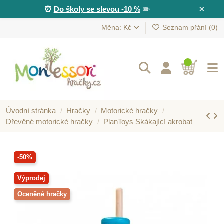
×
⏰
Do školy se slevou -10 %
✏️
Měna: Kč
Seznam přání (
0
)
Úvodní stránka
Hračky
Motorické hračky
Dřevěné motorické hračky
PlanToys Skákající akrobat
-50%
Výprodej
Oceněné hračky