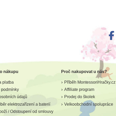
m
Skladem
í kalíšky
Small Foot Zatloukačka
pro starší - farma
 o nákupu
Proč nakupovat u nás?
503 Kč
5 Kč
559 Kč
 platba
Příběh MontessoriHračky.cz
ošíku
Přidat do košíku
 podmínky
Affiliate program
osobních údajů
Prodej do školek
ěr elektrozařízení a baterií
Velkoobchodní spolupráce
boží / Odstoupení od smlouvy