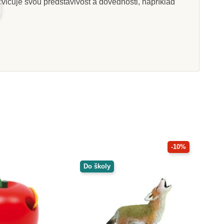
vičuje svou představivost a dovednosti, například
Skladem
Skladem
oys Včelí úly
Learning Resources Sada
- snadné pinzety
4 Kč
491 Kč
715 Kč
546 Kč
at do košíku
Přidat do košíku
-10%
Do školy