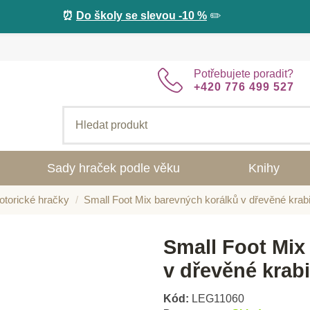
⏰
Do školy se slevou -10 %
✏️
Potřebujete poradit?
+420 776 499 527
Sady hraček podle věku
Knihy
torické hračky
Small Foot Mix barevných korálků v dřevěné krab
Small Foot Mix
v dřevěné krab
Kód:
LEG11060