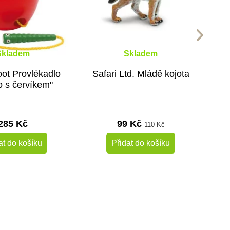
Skladem
Skladem
ot Provlékadlo
Safari Ltd. Mládě kojota
o s červíkem"
285 Kč
99 Kč
110 Kč
at do košíku
Přidat do košíku