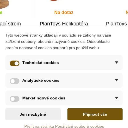
m
Na dotaz
ací strom
PlanToys Helikoptéra
PlanToys 
- sý
Tyto webové stránky ukládají v souladu se zákony na vaše
zařízení soubory, obecně nazývané cookies. Odsouhlaste
prosím nastavení cookies souborů pro použití webu.
379 Kč
5 Kč
ošíku
Zobrazit detail
Zob
Technické cookies
Analytické cookies
-10%
Do školy
Doporučené
Marketingové cookies
Oceněné hra
Do školy
Jen nezbytné
Přijmout vše
 barvy pro kreativní tvoření. Vše je v praktické dřevěné krabič
Přejít na stránku Používání souborů cookies