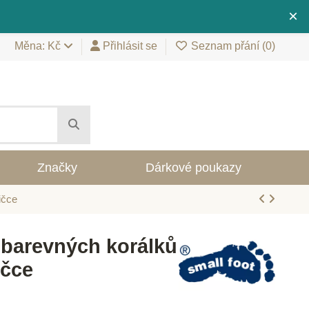
×
Měna: Kč
Přihlásit se
Seznam přání (
0
)
Značky
Dárkové poukazy
ičce
 barevných korálků
ičce