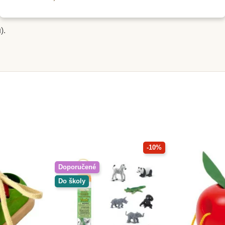
otoriky a koordinace "oko - ruka" formou hry. Dítě si tak proc
).
m
Na dotaz
Dřevěné
PlanToys Mini-3D Puzzle
PlanT
 dům
kostka
č
230 Kč
64
255 Kč
ošíku
Zobrazit detail
Přid
-10%
Doporučené
Do školy