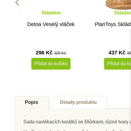
Skladem
Sklade
Detoa Veselý vláček
PlanToys Sklád
296 Kč
437 Kč
329 Kč
48
Přidat do košíku
Přidat do k
-30%
Výprodej
Popis
Detaily produktu
Do školy
Sada navlékacích korálků se šňůrkami, různé tvary a