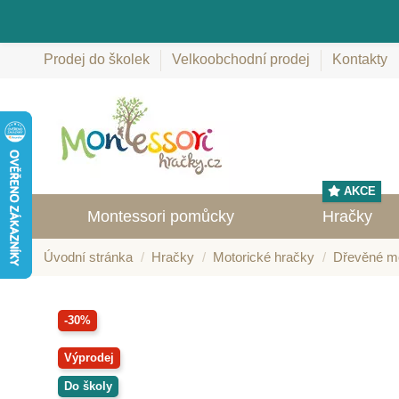
Prodej do školek
Velkoobchodní prodej
Kontakty
AKCE
Montessori pomůcky
Hračky
Úvodní stránka
Hračky
Motorické hračky
Dřevěné mo
-30%
Výprodej
Do školy