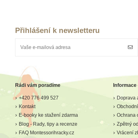
Přihlášení k newsletteru
Skladem
Sklade
Play Box Bambulky různé
PlanToys Třídíc
velikosti 100 ks- základní
barvy
Rádi vám poradíme
Informace
39 Kč
554 Kč
49 Kč
61
+420 776 499 527
Doprava a
Přidat do košíku
Přidat do k
Kontakt
Obchodní
E-booky ke stažení zdarma
Ochrana 
Blog - Rady, tipy a recenze
Zpětný odb
FAQ Montessorihracky.cz
Vrácení z