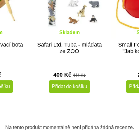
m
Skladem
vací bota
Safari Ltd. Tuba - mláďata
Small Fo
ze ZOO
"Jablk
č
400 Kč
444 Kč
ošíku
Přidat do košíku
Přid
-10%
-10%
Do školy
Na tento produkt momentálně není přidána žádná recenze.