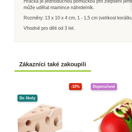
Hračka je jednoduchou pomůckou pro zlepšení jemné m
může udělat mamince náhrdelník.
Rozměry: 13 x 10 x 4 cm, 1 - 1,5 cm (velikost korálku
Vhodné pro děti od 3 let.
Skladem
Sklade
PlanToys Triceratops
Small Foot 
kostky -
Zákazníci také zakoupili
150 Kč
315 K
214 Kč
Přidat do košíku
Přidat do k
-10%
Doporučené
Do školy