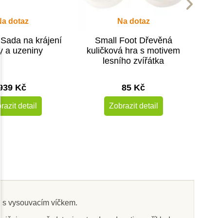
Na dotaz
Na dotaz
Sada na krájení
Small Foot Dřevěná
ry a uzeniny
kuličková hra s motivem
lesního zvířátka
939 Kč
85 Kč
razit detail
Zobrazit detail
-10%
-10%
Novinka
čky
Do školy
ce s vysouvacím víčkem.