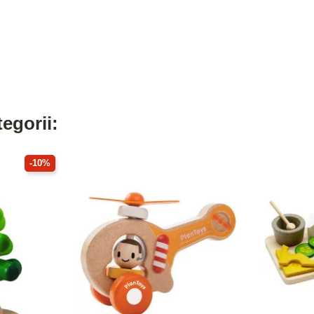
egorii:
-10%