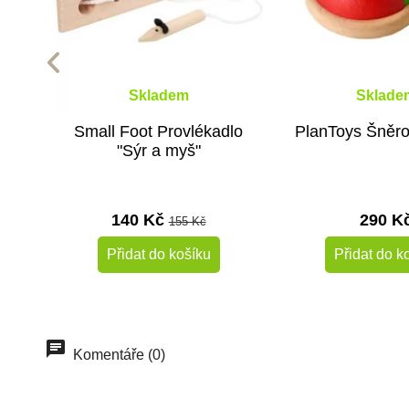
Skladem
Sklade
Small Foot Provlékadlo
PlanToys Šněro
"Sýr a myš"
140 Kč
290 K
155 Kč
Přidat do košíku
Přidat do k
-20%
Do školy
Komentáře (0)
Výprodej