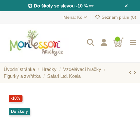
×
⏰
Do školy se slevou -10 %
✏️
Měna: Kč
Seznam přání (
0
)
Úvodní stránka
Hračky
Vzdělávací hračky
Figurky a zvířátka
Safari Ltd. Koala
-10%
Do školy