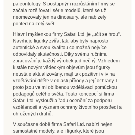
paleontology. S postupným rozrůstáním firmy se
začala rozšiřovat i série modelů, které se už
neomezovaly jen na dinosaury, ale nabízely
pohled na celý svět.
Hlavní myšlenkou firmy Safari Ltd. je „učit se hrou“.
Navrhuje figurky zvířat tak, aby byly naprosto
autentické a svou kvalitou co možná nejvíce
odpovídaly skutečnosti. Díky svému ručnímu
zpracování je každý výrobek jedinečný. Vzhledem
k stále novým vědeckým objevům jsou figurky
neustále aktualizovány, mají tak pozitivní vliv na
vzdělávání dítěte v oblasti přírody a její ochrany. I
proto jsou velmi oblíbenou vzdělávací pomůckou
pedagogů celého světa. Touto koncepcí si firma
Safari Ltd. vysloužila řadu ocenění za podporu
vzdělanosti a význam ochrany životního prostředí a
ohrožených druhů.
V současné době firma Safari Ltd. nabízí nejen
samostatné modely, ale i figurky, které jsou