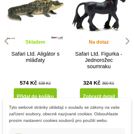
Skladem
Na dotaz
Safari Ltd. Aligátor s
Safari Ltd. Figurka -
mláďaty
Jednorožec
soumraku
574 Kč
324 Kč
638 Kč
360 Kč
Přidat do košíku
Zobrazit detail
Tyto webové stránky ukládají v souladu se zákony na vaše
zařízení soubory, obecně nazývané cookies. Odsouhlaste
-10%
-10%
-10%
-10%
-10%
-10%
-10%
-10%
prosím nastavení cookies souborů pro použití webu.
Do školy
Do školy
Do školy
Do školy
Do školy
Do školy
Do školy
Do školy