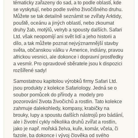
tématicky zařazeny do sad, a to podle oblastí, kde
se vyskytují, nebo podle svého živočišného druhu.
Můžete se tak detailně seznámit se zvířaty Arktidy,
pouště, oceánu a jiných oblastí, nebo zkoumat
druhy žab, motýlů, velryb a spousty dalších. Safari
Ltd. však neopomíjí ani svět lidí a jeho historii a
dílo, a tak můžete poznat nejvýznamnější stavby
světa, občanskou válku v Americe, indiány, pravou
africkou vesnici, ale dokonce i dopravní prostředky
a vesmír. Pro opravdové sběratele jsou k dispozici
rozšířené sady!
Samostatnou kapitolou výrobků firmy Safari Ltd.
jsou produkty z kolekce Safariology. Jedná se o
soubor pomůcek do přírody a modely pro
pozorování života živočichů a rostlin. Tato kolekce
zahrnuje dalekohledy, kompasy, krabičky na
brouky, lupy a spoustu dalších nástrojů pro bádání,
ale i životní cykly několika druhů zvířat a rostlin,
jako je např. mořská želva, kuře, komár, včela, či
fazole, ba dokonce i vývoj člověka od svého