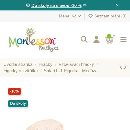
×
⏰
Do školy se slevou -10 %
✏️
Měna: Kč
Seznam přání (
0
)
Úvodní stránka
Hračky
Vzdělávací hračky
Figurky a zvířátka
Safari Ltd. Figurka - Medúza
-10%
Do školy