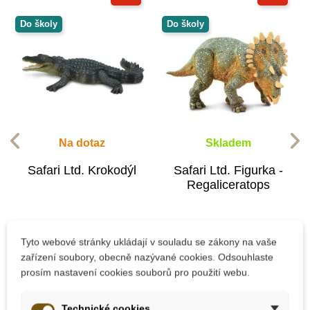
Do školy
Do školy
Na dotaz
Skladem
Safari Ltd. Krokodýl
Safari Ltd. Figurka -
Regaliceratops
224 Kč
338 Kč
249 Kč
375 Kč
Tyto webové stránky ukládají v souladu se zákony na vaše
zařízení soubory, obecně nazývané cookies. Odsouhlaste
Zobrazit detail
Přidat do košíku
prosím nastavení cookies souborů pro použití webu.
Technické cookies