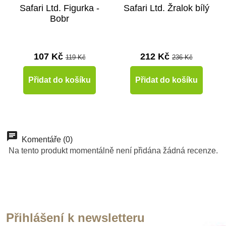
Safari Ltd. Figurka -
Safari Ltd. Žralok bílý
Bobr
107 Kč
212 Kč
119 Kč
236 Kč
Přidat do košíku
Přidat do košíku
Doporučené
-10%
-10%
-10%
-10%
-10%
-10%
-10%
Do školy
Do školy
Do školy
Do školy
Do školy
Do školy
Do školy
Komentáře (0)
Na tento produkt momentálně není přidána žádná recenze.
Přihlášení k newsletteru
Skladem
Skladem
Skladem
Skladem
Skladem
Skladem
Skladem
Skladem