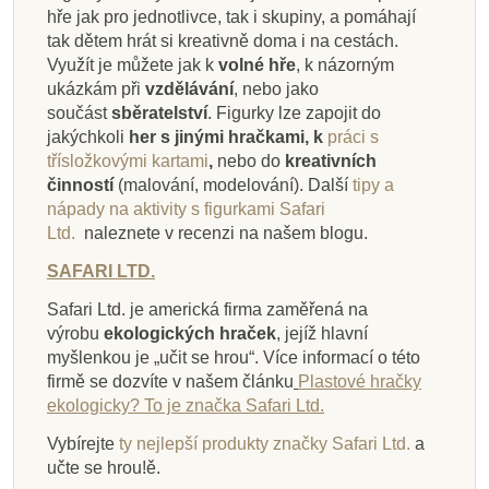
hře jak pro jednotlivce, tak i skupiny, a pomáhají
tak dětem hrát si kreativně doma i na cestách.
Využít je můžete jak k
volné hře
, k názorným
ukázkám při
vzdělávání
, nebo jako
součást
sběratelství
. Figurky lze zapojit do
jakýchkoli
her s jinými hračkami, k
práci s
třísložkovými kartami
,
nebo do
kreativních
činností
(malování, modelování).
Další
tipy a
nápady na aktivity s figurkami Safari
Ltd.
naleznete v recenzi na našem blogu.
SAFARI LTD.
Safari Ltd. je americká firma zaměřená na
výrobu
ekologických hraček
, jejíž hlavní
myšlenkou je „učit se hrou“. Více informací o této
firmě se dozvíte v našem článku
Plastové hračky
ekologicky? To je značka Safari Ltd.
Vybírejte
ty nejlepší produkty značky Safari Ltd.
a
učte se hrou!ě.