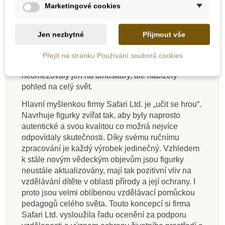
Marketingové cookies
zvířat. V roce 1986 firma podepsala licenční
smlouvu s Carnegie Museum of Natural
History. Tato licence umožnila vyrábět autentické
Jen nezbytné
Přijmout vše
modely dinosaurů ve spolupráci s jejich nejlepšími
paleontology. S postupným rozrůstáním firmy se
Přejít na stránku Používání souborů cookies
začala rozšiřovat i série modelů, které se už
neomezovaly jen na dinosaury, ale nabízely
pohled na celý svět.
Hlavní myšlenkou firmy Safari Ltd. je „učit se hrou“.
Navrhuje figurky zvířat tak, aby byly naprosto
autentické a svou kvalitou co možná nejvíce
odpovídaly skutečnosti. Díky svému ručnímu
zpracování je každý výrobek jedinečný. Vzhledem
k stále novým vědeckým objevům jsou figurky
neustále aktualizovány, mají tak pozitivní vliv na
vzdělávání dítěte v oblasti přírody a její ochrany. I
proto jsou velmi oblíbenou vzdělávací pomůckou
pedagogů celého světa. Touto koncepcí si firma
Safari Ltd. vysloužila řadu ocenění za podporu