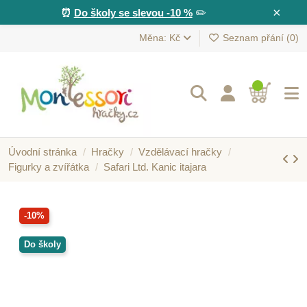
×
⏰
Do školy se slevou -10 %
✏️
Měna: Kč
Seznam přání (
0
)
Úvodní stránka
Hračky
Vzdělávací hračky
Figurky a zvířátka
Safari Ltd. Kanic itajara
-10%
Do školy