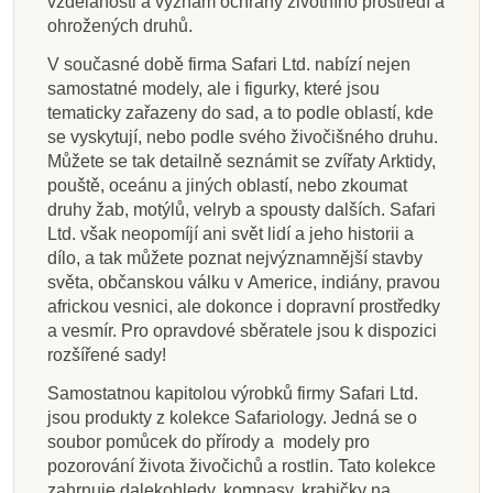
vzdělanosti a význam ochrany životního prostředí a
ohrožených druhů.
V současné době firma Safari Ltd. nabízí nejen
samostatné modely, ale i figurky, které jsou
tematicky zařazeny do sad, a to podle oblastí, kde
se vyskytují, nebo podle svého živočišného druhu.
Můžete se tak detailně seznámit se zvířaty Arktidy,
pouště, oceánu a jiných oblastí, nebo zkoumat
druhy žab, motýlů, velryb a spousty dalších. Safari
Ltd. však neopomíjí ani svět lidí a jeho historii a
dílo, a tak můžete poznat nejvýznamnější stavby
světa, občanskou válku v Americe, indiány, pravou
africkou vesnici, ale dokonce i dopravní prostředky
a vesmír. Pro opravdové sběratele jsou k dispozici
rozšířené sady!
Samostatnou kapitolou výrobků firmy Safari Ltd.
jsou produkty z kolekce Safariology. Jedná se o
soubor pomůcek do přírody a modely pro
pozorování života živočichů a rostlin. Tato kolekce
zahrnuje dalekohledy, kompasy, krabičky na