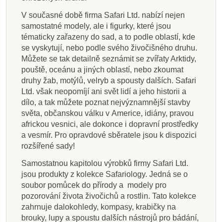
V současné době firma Safari Ltd. nabízí nejen
samostatné modely, ale i figurky, které jsou
tématicky zařazeny do sad, a to podle oblastí, kde
se vyskytují, nebo podle svého živočišného druhu.
Můžete se tak detailně seznámit se zvířaty Arktidy,
pouště, oceánu a jiných oblastí, nebo zkoumat
druhy žab, motýlů, velryb a spousty dalších. Safari
Ltd. však neopomíjí ani svět lidí a jeho historii a
dílo, a tak můžete poznat nejvýznamnější stavby
světa, občanskou válku v Americe, idiány, pravou
africkou vesnici, ale dokonce i dopravní prostředky
a vesmír. Pro opravdové sběratele jsou k dispozici
rozšířené sady!
Samostatnou kapitolou výrobků firmy Safari Ltd.
jsou produkty z kolekce Safariology. Jedná se o
soubor pomůcek do přírody a modely pro
pozorování života živočichů a rostlin. Tato kolekce
zahrnuje dalokohledy, kompasy, krabičky na
brouky, lupy a spoustu dalších nástrojů pro bádání,