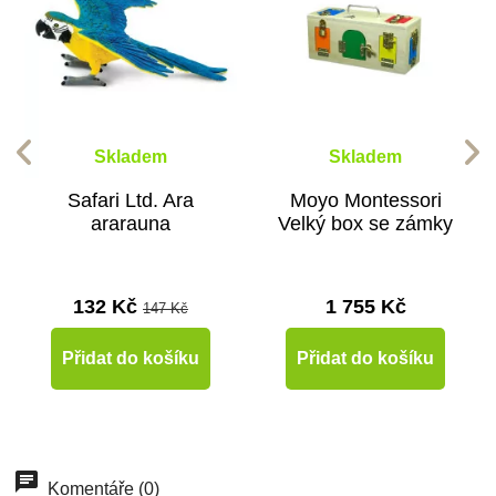
Skladem
Skladem
Safari Ltd. Ara
Moyo Montessori
ararauna
Velký box se zámky
132 Kč
1 755 Kč
147 Kč
Přidat do košíku
Přidat do košíku
-10%
-10%
-10%
-10%
-10%
-10%
-10%
Do školy
Do školy
Do školy
Do školy
Do školy
Do školy
Do školy
Komentáře (0)