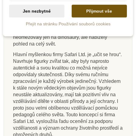
smlouvu s Carnegie Museum of Natural
History. Tato licence umožnila vyrábět autentické
Jen nezbytné
Přijmout vše
modely dinosaurů ve spolupráci s jejich nejlepšími
paleontology. S postupným rozrůstáním firmy se
Přejít na stránku Používání souborů cookies
začala rozšiřovat i série modelů, které se už
neomezovaly jen na dinosaury, ale nabízely
pohled na celý svět.
Hlavní myšlenkou firmy Safari Ltd. je „učit se hrou“.
Navrhuje figurky zvířat tak, aby byly naprosto
autentické a svou kvalitou co možná nejvíce
odpovídaly skutečnosti. Díky svému ručnímu
zpracování je každý výrobek jedinečný. Vzhledem
k stále novým vědeckým objevům jsou figurky
neustále aktualizovány, mají tak pozitivní vliv na
vzdělávání dítěte v oblasti přírody a její ochrany. I
proto jsou velmi oblíbenou vzdělávací pomůckou
pedagogů celého světa. Touto koncepcí si firma
Safari Ltd. vysloužila řadu ocenění za podporu
vzdělanosti a význam ochrany životního prostředí a
ohrožených druhů.