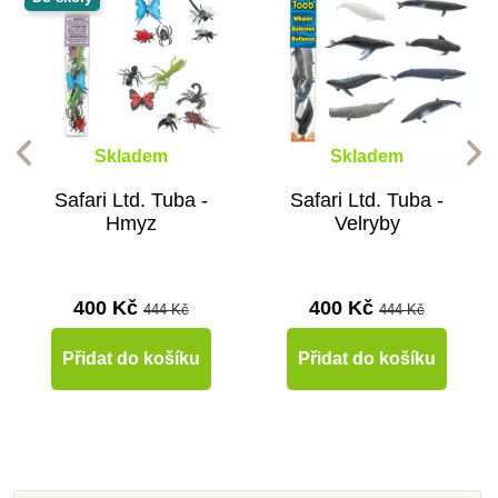
Skladem
Skladem
Safari Ltd. Tuba -
Safari Ltd. Tuba -
Hmyz
Velryby
400 Kč
400 Kč
444 Kč
444 Kč
Přidat do košíku
Přidat do košíku
-10%
-10%
-10%
-10%
-10%
-10%
-10%
-50%
Do školy
Do školy
Do školy
Do školy
Do školy
Do školy
Do školy
Výprodej