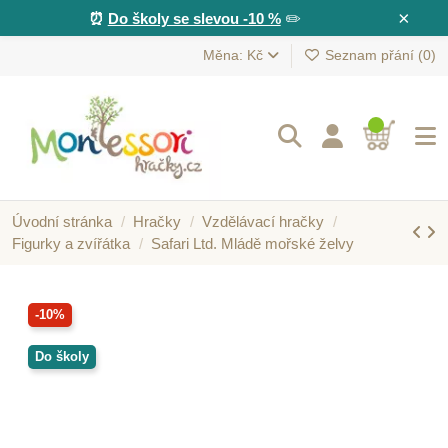
×
⏰
Do školy se slevou -10 %
✏️
Měna: Kč
Seznam přání (
0
)
Úvodní stránka
Hračky
Vzdělávací hračky
Figurky a zvířátka
Safari Ltd. Mládě mořské želvy
-10%
Do školy