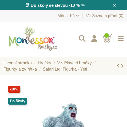
×
⏰
Do školy se slevou -10 %
✏️
Měna: Kč
Seznam přání (
0
)
Úvodní stránka
Hračky
Vzdělávací hračky
Figurky a zvířátka
Safari Ltd. Figurka - Yeti
-10%
Do školy