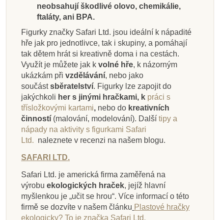
neobsahují škodlivé olovo, chemikálie,
ftaláty, ani BPA.
Figurky značky Safari Ltd. jsou ideální k nápadité
hře jak pro jednotlivce, tak i skupiny, a pomáhají
tak dětem hrát si kreativně doma i na cestách.
Využít je můžete jak k
volné hře
, k názorným
ukázkám při
vzdělávání
, nebo jako
součást
sběratelství
. Figurky lze zapojit do
jakýchkoli
her s jinými hračkami, k
práci s
třísložkovými kartami
,
nebo do
kreativních
činností
(malování, modelování).
Další
tipy a
nápady na aktivity s figurkami Safari
Ltd.
naleznete v recenzi na našem blogu.
SAFARI LTD.
Safari Ltd. je americká firma zaměřená na
výrobu
ekologických hraček
, jejíž hlavní
myšlenkou je „učit se hrou“. Více informací o této
firmě se dozvíte v našem článku
Plastové hračky
ekologicky? To je značka Safari Ltd.