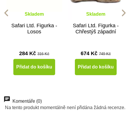
Skladem
Skladem
Safari Ltd. Figurka -
Safari Ltd. Figurka -
Losos
Chřestýš západní
284 Kč
674 Kč
316 Kč
749 Kč
Přidat do košíku
Přidat do košíku
-10%
-10%
-10%
-10%
-10%
-10%
-10%
-10%
Do školy
Do školy
Do školy
Do školy
Do školy
Do školy
Do školy
Do školy
Komentáře (0)
Na tento produkt momentálně není přidána žádná recenze.