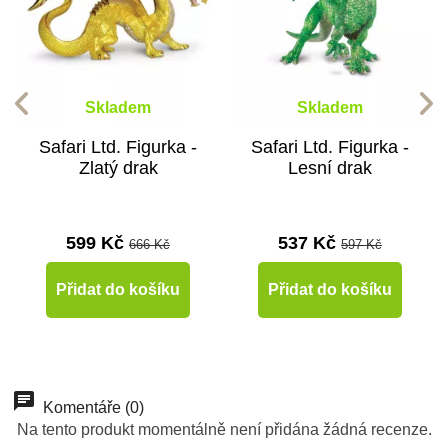
Skladem
Skladem
Safari Ltd. Figurka -
Safari Ltd. Figurka -
Zlatý drak
Lesní drak
599 Kč
537 Kč
666 Kč
597 Kč
Přidat do košíku
Přidat do košíku
-10%
-10%
-10%
-10%
Novinka
Novinka
Novinka
Novinka
Komentáře (0)
Na tento produkt momentálně není přidána žádná recenze.
Do školy
Do školy
Do školy
Do školy