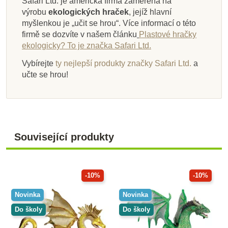
Safari Ltd. je americká firma zaměřená na
výrobu
ekologických hraček
, jejíž hlavní
myšlenkou je „učit se hrou“. Více informací o této
firmě se dozvíte v našem článku
Plastové hračky
ekologicky? To je značka Safari Ltd.
Vybírejte
ty nejlepší produkty značky Safari Ltd.
a
učte se hrou!
Související produkty
-10%
-10%
Novinka
Novinka
Do školy
Do školy