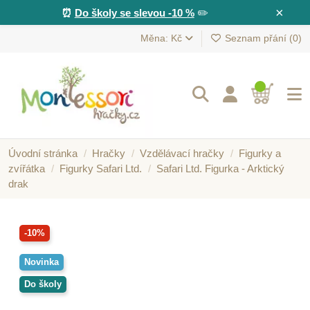
×
⏰
Do školy se slevou -10 %
✏️
Měna: Kč
Seznam přání (
0
)
Úvodní stránka
Hračky
Vzdělávací hračky
Figurky a
zvířátka
Figurky Safari Ltd.
Safari Ltd. Figurka - Arktický
drak
-10%
Novinka
Do školy