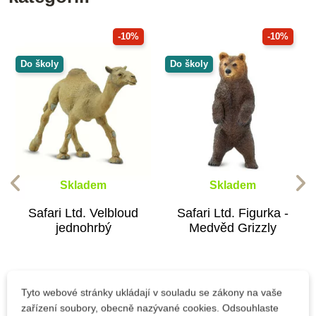
-10%
-10%
Do školy
Do školy
Skladem
Skladem
Safari Ltd. Velbloud
Safari Ltd. Figurka -
jednohrbý
Medvěd Grizzly
175 Kč
183 Kč
194 Kč
203 Kč
Tyto webové stránky ukládají v souladu se zákony na vaše
zařízení soubory, obecně nazývané cookies. Odsouhlaste
Přidat do košíku
Přidat do košíku