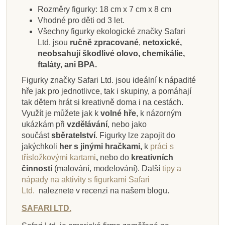
Přidat do košíku
Přidat do košíku
Přidat do košíku
Zobrazit detail
Přidat do košíku
Přidat do košíku
Přidat do košíku
Přidat do košíku
Rozměry figurky: 18 cm x 7 cm x 8 cm
Vhodné pro děti od 3 let.
Všechny figurky ekologické značky Safari
Ltd. jsou
ručně zpracované
,
netoxické,
neobsahují škodlivé olovo, chemikálie,
ftaláty, ani BPA.
Figurky značky Safari Ltd. jsou ideální k nápadité
hře jak pro jednotlivce, tak i skupiny, a pomáhají
tak dětem hrát si kreativně doma i na cestách.
Využít je můžete jak k
volné hře
, k názorným
ukázkám při
vzdělávání
, nebo jako
součást
sběratelství
. Figurky lze zapojit do
jakýchkoli
her s jinými hračkami,
k
práci s
třísložkovými kartami
,
nebo do
kreativních
činností
(malování, modelování).
Další
tipy a
nápady na aktivity s figurkami Safari
Ltd.
naleznete v recenzi na našem blogu.
SAFARI LTD.