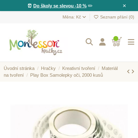
×
⏰
Do školy se slevou -10 %
✏️
Měna: Kč
Seznam přání (
0
)
Úvodní stránka
Hračky
Kreativní tvoření
Materiál
na tvoření
Play Box Samolepky oči, 2000 kusů