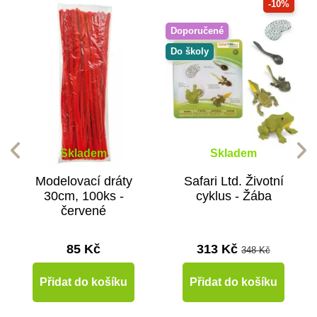
-10%
Doporučené
Do školy
Skladem
Skladem
Modelovací dráty
Safari Ltd. Životní
30cm, 100ks -
cyklus - Žába
červené
85 Kč
313 Kč
348 Kč
Přidat do košíku
Přidat do košíku