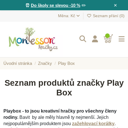
×
⏰
Do školy se slevou -10 %
✏️
Měna: Kč
Seznam přání (
0
)
Úvodní stránka
Značky
Play Box
Seznam produktů značky Play
Box
Playbox - to jsou kreativní hračky pro všechny členy
rodiny.
Bavit by ale měly hlavně ty nejmenší. Jejich
nejpopulárnějším produktem jsou
zažehlovací korálky
.