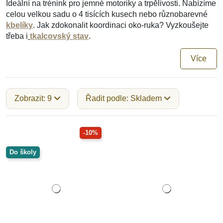
Ideální na trénink pro jemné motoriky a trpělivosti. Nabízíme
celou velkou sadu o 4 tisících kusech nebo různobarevné
kbelíky
. Jak zdokonalit koordinaci oko-ruka? Vyzkoušejte
třeba i
tkalcovský stav
.
Více
Zobrazit: 9
Řadit podle: Skladem
-10%
Do školy