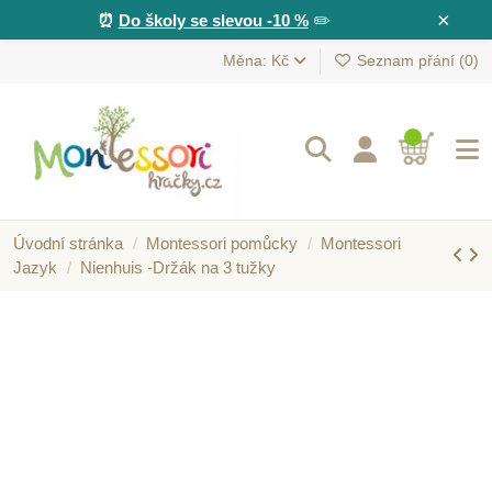
×
⏰
Do školy se slevou -10 %
✏️
Měna: Kč
Seznam přání (
0
)
Úvodní stránka
Montessori pomůcky
Montessori
Jazyk
Nienhuis -Držák na 3 tužky