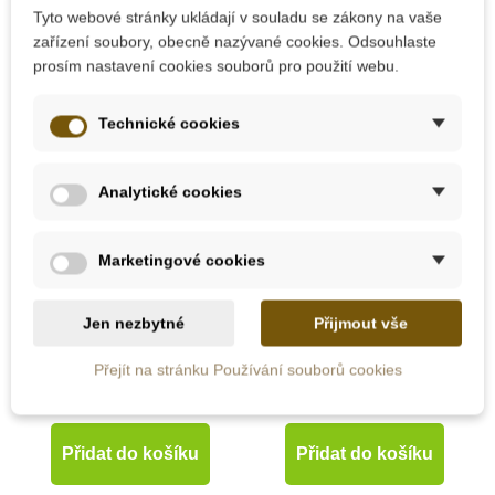
Tyto webové stránky ukládají v souladu se zákony na vaše
zařízení soubory, obecně nazývané cookies. Odsouhlaste
prosím nastavení cookies souborů pro použití webu.
Technické cookies
Analytické cookies
Skladem u
Skladem u
dodavatele
dodavatele
Marketingové cookies
Nienhuis - Hmatová
Nienhuis - Sešity na
písmena (psací
psaní - žluté, velké
Jen nezbytné
Přijmout vše
písmo - velké -
(100 ks)
americká norma)
Přejít na stránku Používání souborů cookies
4 470 Kč
1 924 Kč
Přidat do košíku
Přidat do košíku