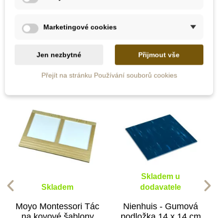
Marketingové cookies
10 dalších produktů ve stejné
kategorii:
Jen nezbytné
Přijmout vše
Přejít na stránku Používání souborů cookies
Skladem u
Skladem
dodavatele
Moyo Montessori Tác
Nienhuis - Gumová
na kovové šablony
podložka 14 x 14 cm