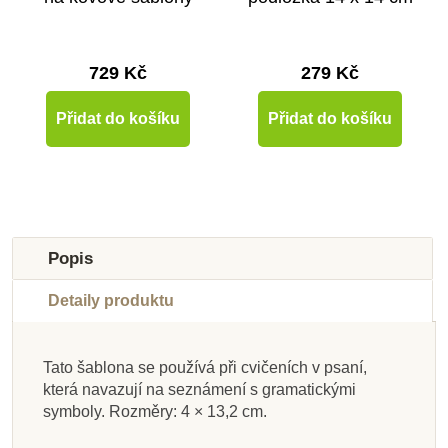
729 Kč
279 Kč
Přidat do košíku
Přidat do košíku
Popis
Detaily produktu
Tato šablona se používá při cvičeních v psaní,
Skladem u
Skladem u
Skladem u
Skladem u
Skladem u
Skladem u
Skladem u
která navazují na seznámení s gramatickými
dodavatele
dodavatele
dodavatele
dodavatele
dodavatele
dodavatele
dodavatele
Skladem
symboly. Rozměry: 4 × 13,2 cm.
Nienhuis - Fonetická
Nienhuis - Schéma
Nienhuis - Střední
Nienhuis - Větné
Nienhuis - Stojan na
Nienhuis - Zvířata a
Nienhuis - Poličky
Nienhuis - Větný