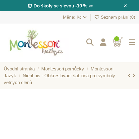
×
⏰
Do školy se slevou -10 %
✏️
Měna: Kč
Seznam přání (
0
)
Úvodní stránka
Montessori pomůcky
Montessori
Jazyk
Nienhuis - Obkreslovací šablona pro symboly
větných členů