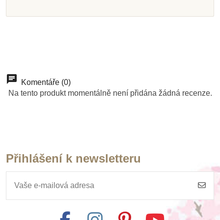
Přidat do košíku
Přidat do košíku
Přidat do košíku
Zobrazit detail
Přidat do košíku
Přidat do košíku
Přidat do košíku
Přidat do košíku
Komentáře (0)
Na tento produkt momentálně není přidána žádná recenze.
Přihlášení k newsletteru