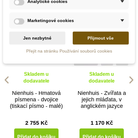
Analytické cookies
Marketingové cookies
Jen nezbytné
Přijmout vše
Přejít na stránku Používání souborů cookies
Skladem u
Skladem u
dodavatele
dodavatele
Nienhuis - Hmatová
Nienhuis - Zvířata a
písmena - dvojice
jejich mláďata, v
(tiskací písmo - malé)
anglickém jazyce
2 755 Kč
1 170 Kč
Přidat do košíku
Přidat do košíku