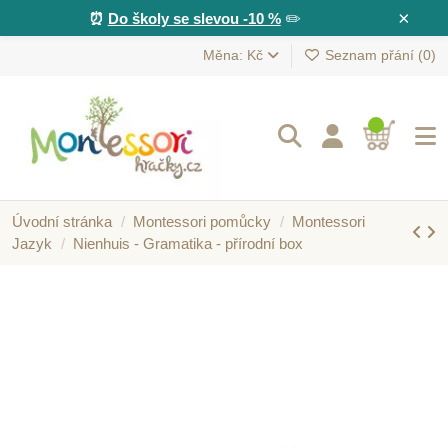
×
⏰
Do školy se slevou -10 %
✏️
Měna: Kč
Seznam přání (
0
)
Úvodní stránka
Montessori pomůcky
Montessori
Jazyk
Nienhuis - Gramatika - přírodní box