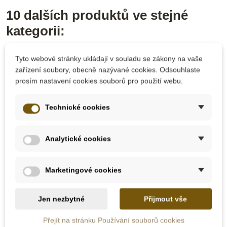
10 dalších produktů ve stejné
kategorii:
Tyto webové stránky ukládají v souladu se zákony na vaše
zařízení soubory, obecně nazývané cookies. Odsouhlaste
prosím nastavení cookies souborů pro použití webu.
Technické cookies
Analytické cookies
Skladem u
Skladem u
dodavatele
dodavatele
Marketingové cookies
Nienhuis - Pastelky
Nienhuis - Klíč k
trojhranné – hnědé,
psaní a čtení v
Jen nezbytné
Přijmout vše
12 ks
anglickém jazyce
Přejít na stránku Používání souborů cookies