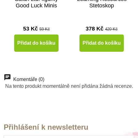
Good Luck Minis
Stetoskop
53 Kč
378 Kč
59 Kč
420 Kč
Přidat do košíku
Přidat do košíku
-10%
Doporučené
Doporučené
Doporučené
-10%
Doporučené
Do školy
Komentáře (0)
Na tento produkt momentálně není přidána žádná recenze.
Do školy
Přihlášení k newsletteru
Skladem
Skladem
Skladem
Skladem
Skladem
Skladem
Skladem
Skladem