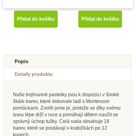
116 Kč
378 Kč
Přidat do košíku
Přidat do košíku
Popis
Detaily produktu
Naše trojhranné pastelky jsou k dispozici v široké
Skladem u
Skladem u
Skladem u
Skladem u
Skladem u
Skladem u
Skladem u
škále barev, které dokonale ladí s Montessori
dodavatele
dodavatele
dodavatele
Skladem
dodavatele
dodavatele
dodavatele
dodavatele
pomůckami. Zvolili jsme je, protože se díky svému
tvaru lépe drží v ruce a pomáhají dětem naučit se
Nienhuis - Fonetická
Nienhuis - Střední
Nienhuis - Poličky
Nienhuis - Větné
Nienhuis - Krabička
Nienhuis - PUZZLE
Nienhuis - Sada
Nienhuis - První
správný úchop tužky. Celá sada obsahuje 18
členy, spona, 100 ks
pohyblivá abeceda
pro Kovové útvary
slova - 85 kusů
na gramatické
gramatických
WORDS
knihy
barev, které se prodávají v krabičkách po 12
(psací červená
krabiček
symboly
kusech.