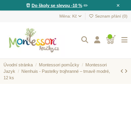
×
⏰
Do školy se slevou -10 %
✏️
Měna: Kč
Seznam přání (
0
)
Úvodní stránka
Montessori pomůcky
Montessori
Jazyk
Nienhuis - Pastelky trojhranné – tmavě modré,
12 ks