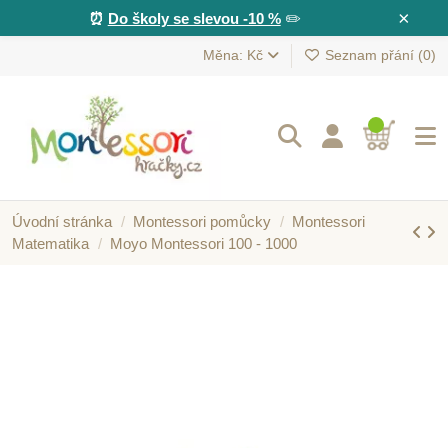
×
⏰
Do školy se slevou -10 %
✏️
Měna: Kč
Seznam přání (
0
)
Úvodní stránka
Montessori pomůcky
Montessori
Matematika
Moyo Montessori 100 - 1000