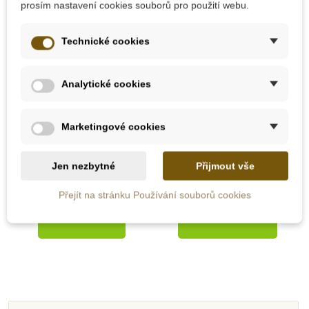
prosím nastavení cookies souborů pro použití webu.
Technické cookies
Skladem u
Analytické cookies
Na dotaz
dodavatele
Moyo Montessori
Nienhuis - Linkované
Marketingové cookies
Kovové trojúhelníky
papíry k Malému
počítadlu, 50 listů
Jen nezbytné
Přijmout vše
1 018 Kč
754 Kč
Přejít na stránku Používání souborů cookies
Zobrazit detail
Přidat do košíku