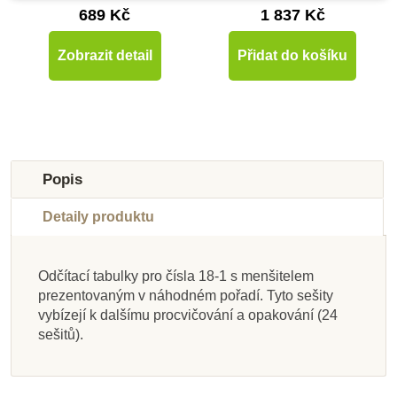
689 Kč
1 837 Kč
Zobrazit detail
Přidat do košíku
-10%
Do školy
Popis
Detaily produktu
Odčítací tabulky pro čísla 18-1 s menšitelem
Skladem u
Skladem u
Skladem u
prezentovaným v náhodném pořadí. Tyto sešity
dodavatele
dodavatele
Na dotaz
Na dotaz
dodavatele
Na dotaz
Na dotaz
Skladem
vybízejí k dalšímu procvičování a opakování (24
sešitů).
Moyo Montessori 45
Nienhuis - Podložka
Moyo Montessori
Nienhuis - Sada
Nienhuis - Smirkové
Moyo Montessori
Moyo Montessori
Nienhuis -
k Násobky a dělitelé,
Znaky pro počítání v
aktivit k Čísla a
kusů zlatých
číslice (americký styl
Kovové trojúhelníky
Pythagorova tabule
Množstevní kovové
žetony, sudá-lichá, v
malé karty
"desítek"
krabičce
útvary
číslic)