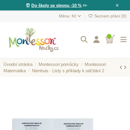
×
⏰
Do školy se slevou -10 %
✏️
Měna: Kč
Seznam přání (
0
)
Úvodní stránka
Montessori pomůcky
Montessori
Matematika
Nienhuis - Listy s příklady k odčítání 2