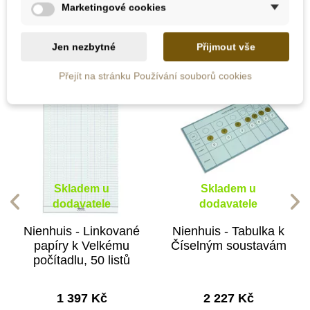
Marketingové cookies
kategorii:
Jen nezbytné
Přijmout vše
Přejít na stránku Používání souborů cookies
Skladem u
Skladem u
dodavatele
dodavatele
Nienhuis - Linkované
Nienhuis - Tabulka k
papíry k Velkému
Číselným soustavám
počítadlu, 50 listů
1 397 Kč
2 227 Kč