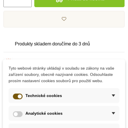
Produkty skladem doručíme do 3 dnů
Pečlivě vybrané kvalitní produkty
Tyto webové stránky ukládají v souladu se zákony na vaše
zařízení soubory, obecně nazývané cookies. Odsouhlaste
Dárek k nákupu nad 2000 Kč
prosím nastavení cookies souborů pro použití webu.
Technické cookies
Analytické cookies
10 dalších produktů ve stejné