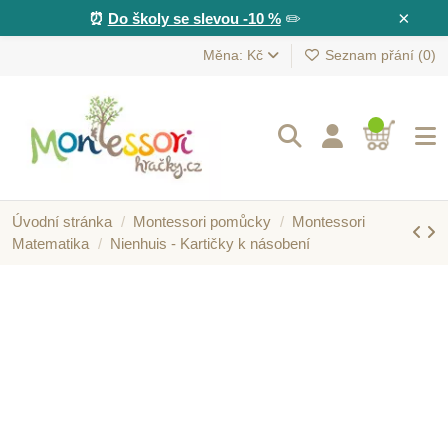
×
⏰
Do školy se slevou -10 %
✏️
Měna: Kč
Seznam přání (
0
)
Úvodní stránka
Montessori pomůcky
Montessori
Matematika
Nienhuis - Kartičky k násobení