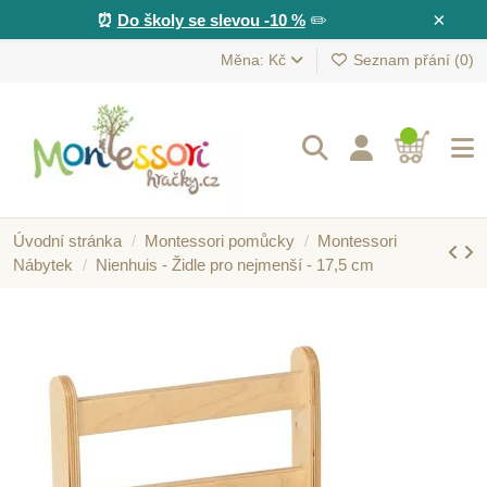
×
⏰
Do školy se slevou -10 %
✏️
Měna: Kč
Seznam přání (
0
)
Úvodní stránka
Montessori pomůcky
Montessori
Nábytek
Nienhuis - Židle pro nejmenší - 17,5 cm