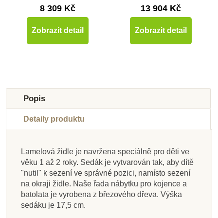
8 309 Kč
13 904 Kč
Zobrazit detail
Zobrazit detail
Popis
Detaily produktu
Lamelová židle je navržena speciálně pro děti ve
Skladem u
Skladem u
Skladem u
věku 1 až 2 roky. Sedák je vytvarován tak, aby dítě
Nedostupné
Nedostupné
dodavatele
dodavatele
Nedostupné
Nedostupné
Nedostupné
dodavatele
"nutil" k sezení ve správné pozici, namísto sezení
na okraji židle. Naše řada nábytku pro kojence a
Nienhuis - Kulatý stůl
Nienhuis - Židle U3 -
Nienhuis - Komoda
Nienhuis - Stůl pro
Nienhuis - Kulatý stůl
Nienhuis - Stojan na
Nienhuis - Komoda
Nienhuis - Stůl pro
batolata je vyrobena z březového dřeva. Výška
skupinu fialový (120
oranžový (115 x 46
na puzzle - mapy
bílá (20 cm)
fialový (115 x 53 cm)
skupinu - oranžový
na materiál, 12
Kovové útvary
sedáku je 17,5 cm.
x 80 x 53 cm)
cm)
(120 x 80 x 46 cm)
přihrádek (101cm)