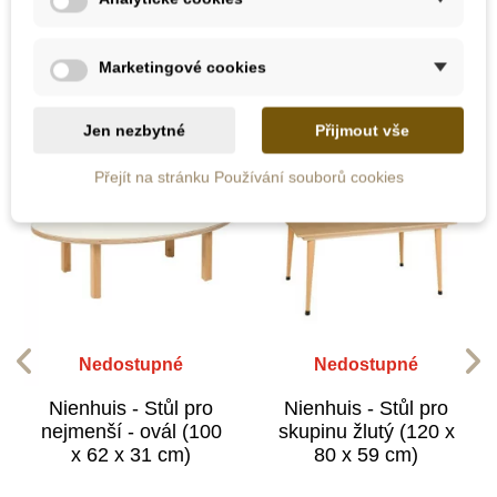
10 dalších produktů ve stejné
kategorii:
Marketingové cookies
Jen nezbytné
Přijmout vše
Přejít na stránku Používání souborů cookies
Nedostupné
Nedostupné
Nienhuis - Stůl pro
Nienhuis - Stůl pro
nejmenší - ovál (100
skupinu žlutý (120 x
x 62 x 31 cm)
80 x 59 cm)