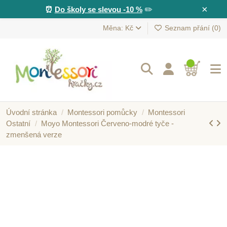
×
⏰
Do školy se slevou -10 %
✏️
Měna: Kč
Seznam přání (
0
)
Úvodní stránka
Montessori pomůcky
Montessori
Ostatní
Moyo Montessori Červeno-modré tyče -
zmenšená verze