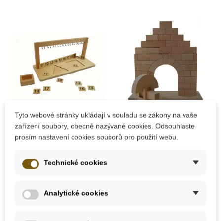
Tyto webové stránky ukládají v souladu se zákony na vaše
Na dotaz
Skladem
zařízení soubory, obecně nazývané cookies. Odsouhlaste
prosím nastavení cookies souborů pro použití webu.
Moyo Montessori
Moyo Montessori
Držák na perlový
Římský most
materiál (11-19)
Technické cookies
689 Kč
1 880 Kč
Analytické cookies
Zobrazit detail
Přidat do košíku