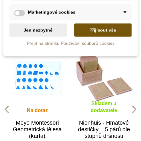
Marketingové cookies
10 dalších produktů ve stejné
kategorii:
Jen nezbytné
Přijmout vše
Přejít na stránku Používání souborů cookies
Skladem u
Na dotaz
dodavatele
Moyo Montessori
Nienhuis - Hmatové
Geometrická tělesa
destičky – 5 párů dle
(karta)
stupně drsnosti