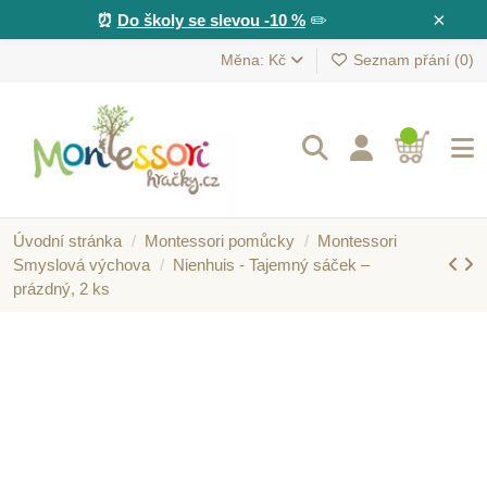
×
⏰
Do školy se slevou -10 %
✏️
Měna: Kč
Seznam přání (
0
)
Úvodní stránka
Montessori pomůcky
Montessori
Smyslová výchova
Nienhuis - Tajemný sáček –
prázdný, 2 ks