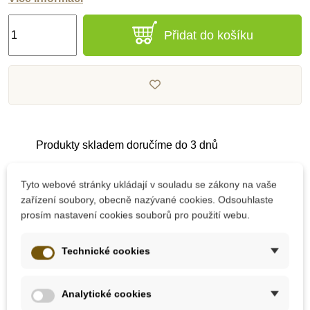
Přidat do košíku
Produkty skladem doručíme do 3 dnů
Tyto webové stránky ukládají v souladu se zákony na vaše
Pečlivě vybrané kvalitní produkty
zařízení soubory, obecně nazývané cookies. Odsouhlaste
prosím nastavení cookies souborů pro použití webu.
Dárek k nákupu nad 2000 Kč
Technické cookies
Analytické cookies