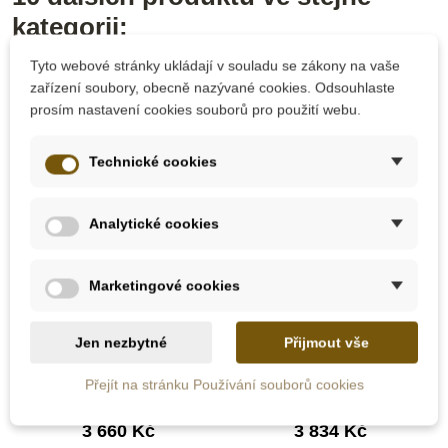
kategorii:
Tyto webové stránky ukládají v souladu se zákony na vaše
zařízení soubory, obecně nazývané cookies. Odsouhlaste
prosím nastavení cookies souborů pro použití webu.
Technické cookies
Analytické cookies
Skladem u
Skladem u
Marketingové cookies
dodavatele
dodavatele
Nienhuis -
Nienhuis - Římský
Jen nezbytné
Přijmout vše
Dekanomický
oblouk
čtverec, s krabičkou
Přejít na stránku Používání souborů cookies
3 660 Kč
3 834 Kč