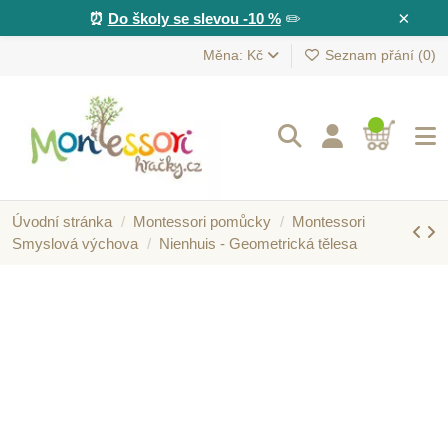
×
⏰
Do školy se slevou -10 %
✏️
Měna: Kč
Seznam přání (
0
)
Úvodní stránka
Montessori pomůcky
Montessori
Smyslová výchova
Nienhuis - Geometrická tělesa