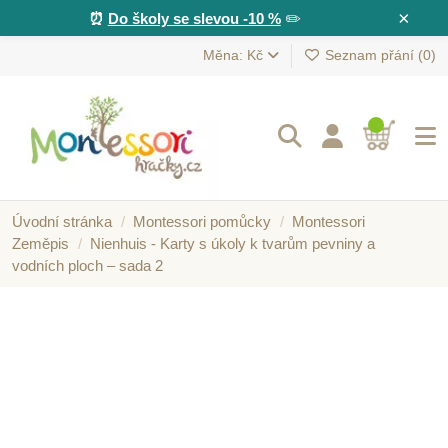
×
⏰
Do školy se slevou -10 %
✏️
Měna: Kč
Seznam přání (
0
)
Úvodní stránka
Montessori pomůcky
Montessori
Zeměpis
Nienhuis - Karty s úkoly k tvarům pevniny a
vodních ploch – sada 2