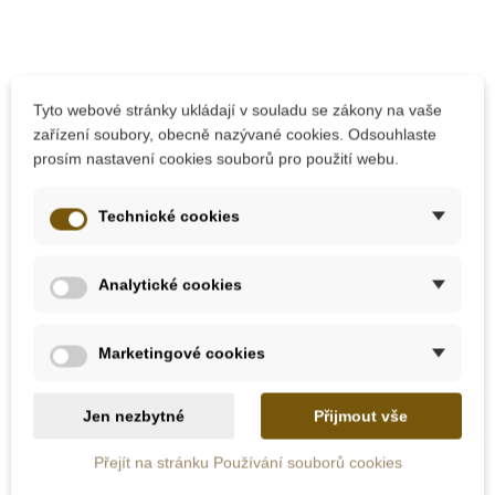
10 dalších produktů ve stejné
Tyto webové stránky ukládají v souladu se zákony na vaše
kategorii:
zařízení soubory, obecně nazývané cookies. Odsouhlaste
prosím nastavení cookies souborů pro použití webu.
Technické cookies
Analytické cookies
Marketingové cookies
Skladem u
Jen nezbytné
Přijmout vše
dodavatele
Skladem
Přejít na stránku Používání souborů cookies
Nienhuis - Stojan na
Moyo Montessori
vlajky zemí
Kontrolní mapa -