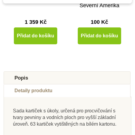
Severní Amerika
Nová - bez popisků
1 359 Kč
100 Kč
Přidat do košíku
Přidat do košíku
Popis
Detaily produktu
Sada kartiček s úkoly, určená pro procvičování s
Skladem u
Skladem u
Skladem u
Skladem u
Skladem u
Skladem u
Skladem u
tvary pevniny a vodních ploch pro vyšší základní
dodavatele
dodavatele
dodavatele
dodavatele
dodavatele
dodavatele
dodavatele
Skladem
úroveň. 63 kartiček vytištěných na bílém kartonu.
Nienhuis - Popisky –
Nienhuis - Kartičky
Nienhuis - Mapa
Nienhuis - Sada
Nienhuis - Popisky –
Nienhuis - Kontrolní
Nienhuis - Puzzle –
Moyo Montessori