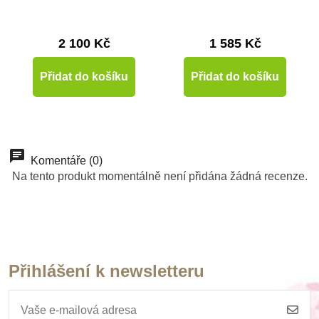
2 100 Kč
1 585 Kč
Přidat do košíku
Přidat do košíku
-10%
Do školy
Komentáře (0)
Na tento produkt momentálně není přidána žádná recenze.
Přihlášení k newsletteru
Skladem
Skladem
Skladem
Skladem
Skladem
Skladem
Skladem
Skladem
Safari Ltd. figurky
Nienhuis - Sada
Nienhuis - Sada
Nienhuis - Bíle
Nienhuis - Korálková
Nienhuis - Přídavná
Nienhuis - Šipky k
Nienhuis - Malé