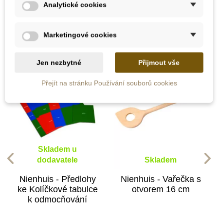
Analytické cookies
10 dalších produktů ve stejné
kategorii:
Marketingové cookies
Jen nezbytné
Přijmout vše
Přejít na stránku Používání souborů cookies
Skladem u
dodavatele
Skladem
Nienhuis - Předlohy
Nienhuis - Vařečka s
ke Kolíčkové tabulce
otvorem 16 cm
k odmocňování