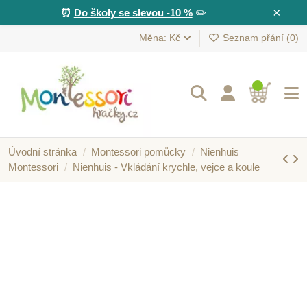
×
⏰
Do školy se slevou -10 %
✏️
Měna: Kč
Seznam přání (
0
)
Úvodní stránka
Montessori pomůcky
Nienhuis
Montessori
Nienhuis - Vkládání krychle, vejce a koule