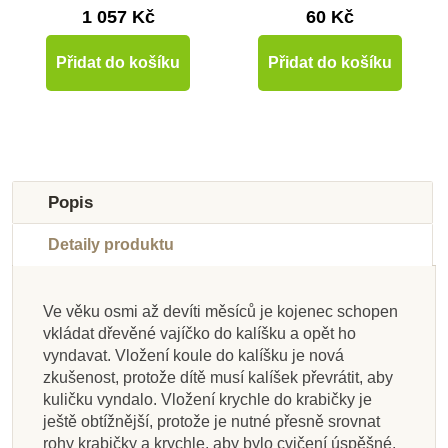
1 057 Kč
60 Kč
Přidat do košíku
Přidat do košíku
Popis
Detaily produktu
Ve věku osmi až devíti měsíců je kojenec schopen
Skladem u
Skladem u
Skladem u
Skladem u
vkládat dřevěné vajíčko do kalíšku a opět ho
Nedostupné
dodavatele
dodavatele
dodavatele
dodavatele
Na dotaz
Skladem
Skladem
vyndavat. Vložení koule do kalíšku je nová
zkušenost, protože dítě musí kalíšek převrátit, aby
Nienhuis - Kulatý stůl
Nienhuis - Zapínací
Nienhuis - Kostičky
Nienhuis - Tisícový
Nienhuis - Stěrka na
Nienhuis - Puzzle -
Nienhuis - Větné
Nienhuis - Mini
kuličku vyndalo. Vložení krychle do krabičky je
řetěz (umělé perličky)
oranžový (115 x 46
rám se suchým
pro počítání s
členy, citoslovce, 100
Lopatka, zelená
mapa Asie
těsto
ještě obtížnější, protože je nutné přesně srovnat
desetinnými čísly
zipem
cm)
ks
rohy krabičky a krychle, aby bylo cvičení úspěšné.