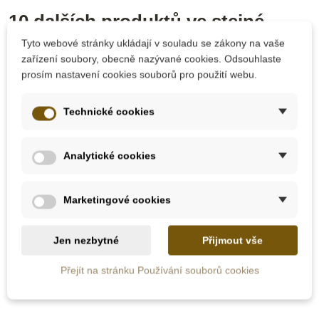
10 dalších produktů ve stejné
kategorii:
Tyto webové stránky ukládají v souladu se zákony na vaše
zařízení soubory, obecně nazývané cookies. Odsouhlaste
prosím nastavení cookies souborů pro použití webu.
Technické cookies
Analytické cookies
Marketingové cookies
Skladem u
Skladem u
dodavatele
dodavatele
Jen nezbytné
Přijmout vše
Nienhuis - Puzzle –
Nienhuis - Karty s
Přejít na stránku Používání souborů cookies
ryba
tvary listů