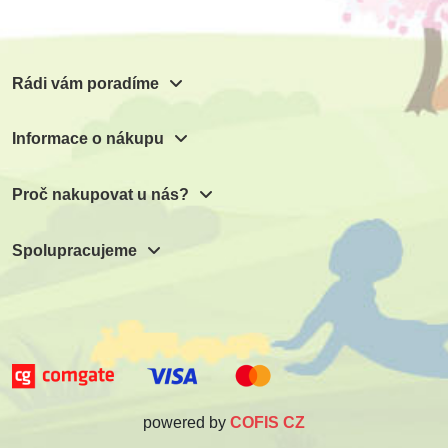
1 999 Kč
225 Kč
1 837 Kč
1 124 Kč
Přidat do košíku
Přidat do košíku
Přidat do košíku
Přidat do košíku
Rádi vám poradíme
Informace o nákupu
Proč nakupovat u nás?
Spolupracujeme
powered by
COFIS CZ