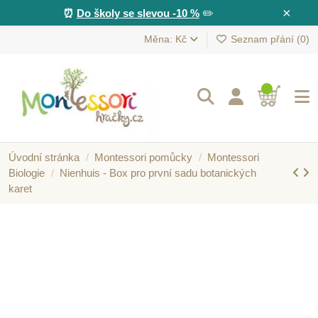
×
⏰
Do školy se slevou -10 %
✏️
Měna: Kč
Seznam přání (
0
)
Úvodní stránka
Montessori pomůcky
Montessori
Biologie
Nienhuis - Box pro první sadu botanických
karet