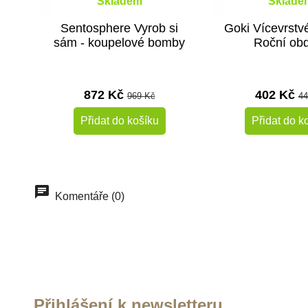
Skladem
Sklade
Sentosphere Vyrob si
Goki Vícevrstvé
sám - koupelové bomby
Roční ob
872 Kč
402 Kč
969 Kč
44
Přidat do košíku
Přidat do k
Doporučené
Komentáře (0)
Přihlášení k newsletteru