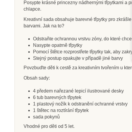
Posypte krásné princezny nádhernými třpytkami a pr
chlapce.
Kreativní sada obsahuje barevné třpytky pro zkrášle
barvami. Jak na to?
Skladem
Na dota
Odstraňte ochrannou vrstvu zóny, do které chcet
Sentosphere Diamantové
Sentosphere 
Nasypte opatrně třpytky
plátno - Tygr
flitry - Mo
Pomocí štětce rozprostřete třpytky tak, aby zakr
Stejný postup opakujte v případě jiné barvy
Povzbuďte děti k cestě za kreativním tvořením u kter
385 Kč
385 K
Obsah sady:
Přidat do košíku
Zobrazit de
4 předem nařezané lepicí ilustrované desky
6 tub barevných třpytek
1 plastový nožík k odstranění ochranné vrstvy
1 štětec na roztírání třpytek
sada pokynů
Vhodné pro děti od 5 let.