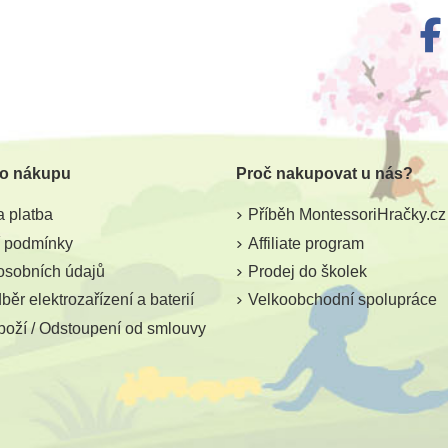
m
Skladem
ablimage:
Sentosphere Sablimage
Goki Lo
 - Zvířata
mini - Jednorožci
y
 o nákupu
Proč nakupovat u nás?
č
260 Kč
70
289 Kč
 platba
Příběh MontessoriHračky.cz
ošíku
Přidat do košíku
Přid
 podmínky
Affiliate program
osobních údajů
Prodej do školek
ěr elektrozařízení a baterií
Velkoobchodní spolupráce
boží / Odstoupení od smlouvy