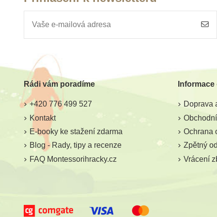
Skladem
Sklade
Sentosphere Sablimage:
Sentosphere S
Pískové obrázky -
Pískové obrázky
Jihoamerická zvířata
z farm
Rádi vám poradíme
Informace
445 Kč
445 K
+420 776 499 527
Doprava a
Přidat do košíku
Přidat do k
Kontakt
Obchodní
E-booky ke stažení zdarma
Ochrana 
Blog - Rady, tipy a recenze
Zpětný odb
FAQ Montessorihracky.cz
Vrácení z