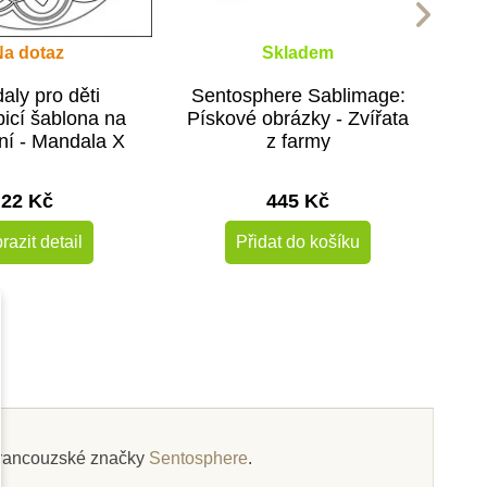
Na dotaz
Skladem
aly pro děti
Sentosphere Sablimage:
icí šablona na
Pískové obrázky - Zvířata
ní - Mandala X
z farmy
0x10 cm
22 Kč
445 Kč
razit detail
Přidat do košíku
y francouzské značky
Sentosphere
.