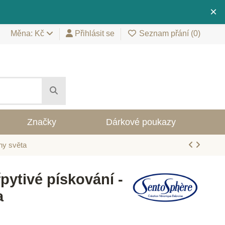
×
Měna: Kč
Přihlásit se
Seznam přání (
0
)
Značky
Dárkové poukazy
ny světa
pytivé pískování -
a