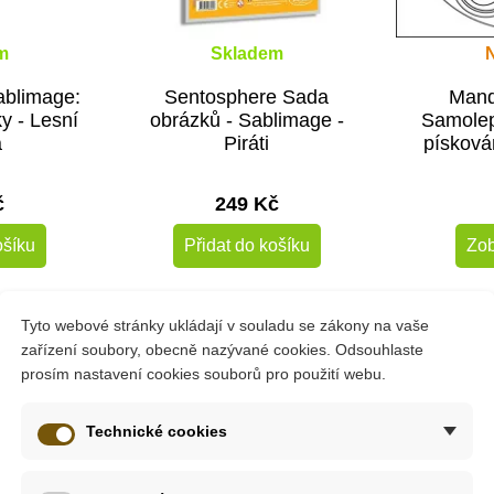
m
Skladem
ablimage:
Sentosphere Sada
Mand
y - Lesní
obrázků - Sablimage -
Samolep
a
Piráti
písková
1
č
249 Kč
ošíku
Přidat do košíku
Zob
Doporučené
Tyto webové stránky ukládají v souladu se zákony na vaše
zařízení soubory, obecně nazývané cookies. Odsouhlaste
prosím nastavení cookies souborů pro použití webu.
ažení
Technické cookies
sadě
Třpytivé pískování - Princezny světa
, pocházející z díln