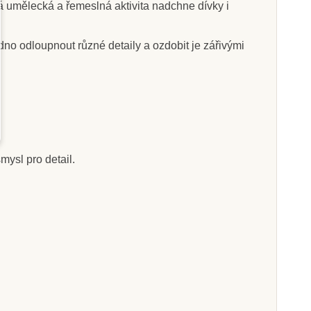
á umělecká a řemeslná aktivita nadchne dívky i
no odloupnout různé detaily a ozdobit je zářivými
Skladem
Skladem
ere Sablimage -
Sentosphere Sada
vé obrázky -
obrázků - Sablimage:
inosauři
Pískové obrázky - Ryby a
delfíni
mysl pro detail.
445 Kč
249 Kč
at do košíku
Přidat do košíku