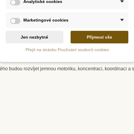
Analytické cookies
oměňte obyčejné ilustrace v zářivá umělecká díla. Tato zábavn
ní předem vyřezaných a nalepovacích ilustrací. Děti mohou snad
Marketingové cookies
z
Skladem
Jen nezbytné
Přijmout vše
e přidat třpytky
Barevné
Sentosphere Sablimage:
Sentosph
týli
Pískové obrázky - Ryby a
Písko
Přejít na stránku Používání souborů cookies
yly celou zónu
delfíni
D
ého budou rozvíjet jemnou motoriku, koncentraci, koordinaci a s
č
445 Kč
tail
Přidat do košíku
Přid