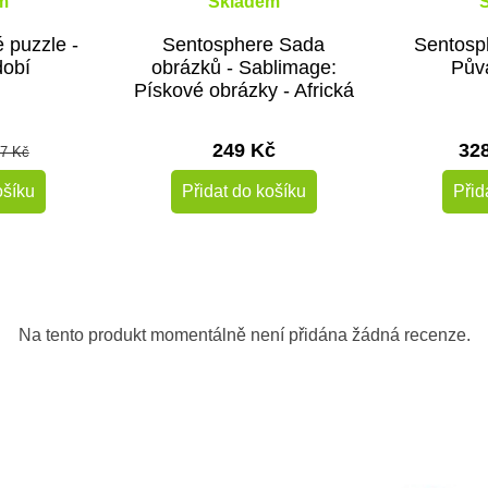
m
Skladem
 puzzle -
Sentosphere Sada
Sentosph
dobí
obrázků - Sablimage:
Pův
Pískové obrázky - Africká
zvířata
249 Kč
32
7 Kč
ošíku
Přidat do košíku
Přid
-10%
Do školy
Doporučené
Na tento produkt momentálně není přidána žádná recenze.
Do školy