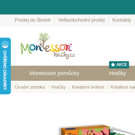
Prodej do školek
Velkoobchodní prodej
Kontakty
AKCE
Montessori pomůcky
Hračky
Úvodní stránka
Hračky
Kreativní tvoření
Kreativní sa