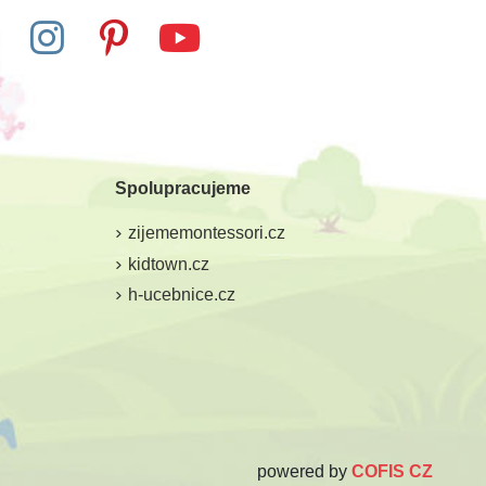
Skladem
Skladem
gická hra Logik
Sentosphere Diamantová
tabulka - Sova
Spolupracujeme
7 Kč
385 Kč
785 Kč
zijememontessori.cz
at do košíku
Přidat do košíku
kidtown.cz
h-ucebnice.cz
powered by
COFIS CZ