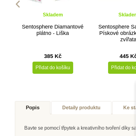
Skladem
Sklade
Sentosphere Diamantové
Sentosphere S
plátno - Liška
Pískové obrázk
zvířat
385 Kč
445 K
Přidat do košíku
Přidat do k
Popis
Detaily produktu
Ke st
Bavte se pomocí třpytek a kreativního tvoření díky 