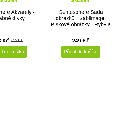
Skladem
Skladem
ere Akvarely -
Sentosphere Sada
abné dívky
obrázků - Sablimage:
Pískové obrázky - Ryby a
delfíni
8 Kč
249 Kč
469 Kč
at do košíku
Přidat do košíku
-10%