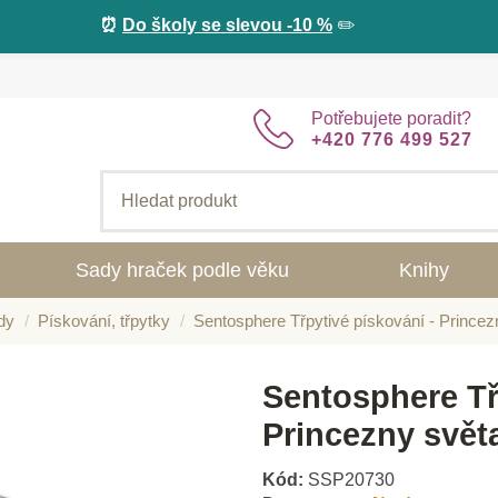
⏰
Do školy se slevou -10 %
✏️
Potřebujete poradit?
+420 776 499 527
Sady hraček podle věku
Knihy
dy
Pískování, třpytky
Sentosphere Třpytivé pískování - Princez
Sentosphere Tř
Princezny svět
Kód:
SSP20730