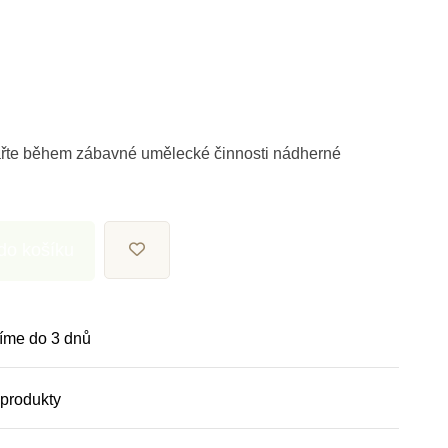
zařte během zábavné umělecké činnosti nádherné
 do košíku
íme do 3 dnů
 produkty