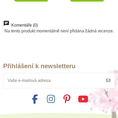
-30%
Komentáře (0)
Výprodej
Na tento produkt momentálně není přidána žádná recenze.
Přihlášení k newsletteru
Skladem
Sentosphere
Barevné flitry -
Kolibřík
270 Kč
385 Kč
Přidat do košíku