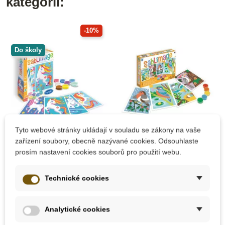
kategorii:
-10%
Do školy
Tyto webové stránky ukládají v souladu se zákony na vaše
Na dotaz
Na dotaz
zařízení soubory, obecně nazývané cookies. Odsouhlaste
prosím nastavení cookies souborů pro použití webu.
Sentosphere
Sentosphere
Sablimage mini -
Sablimage: Pískové
Jednorožci
obrázky - Ptáci
Technické cookies
260 Kč
409 Kč
289 Kč
Analytické cookies