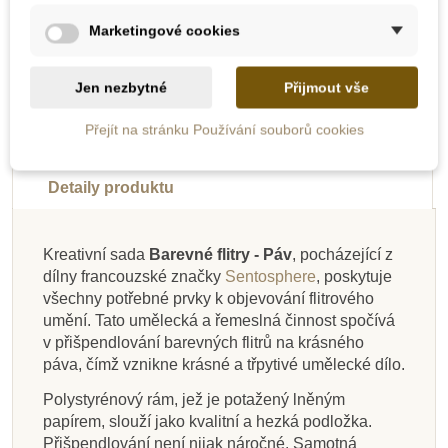
Zobrazit detail
Zobrazit detail
Marketingové cookies
-10%
-20%
Jen nezbytné
Přijmout vše
Do školy
Výprodej
Přejít na stránku Používání souborů cookies
Popis
Detaily produktu
Kreativní sada
Barevné flitry - Páv
, pocházející z
dílny francouzské značky
Sentosphere
, poskytuje
Na dotaz
Na dotaz
Na dotaz
Skladem
Na dotaz
Na dotaz
Na dotaz
Na dotaz
všechny potřebné prvky k objevování flitrového
umění. Tato umělecká a řemeslná činnost spočívá
Sentosphere Sada
CreaToys Třpytivé
Mandaly pro děti
Sentosphere
Sentosphere Sada
Sentosphere Sada
Sentosphere
Sentosphere
v přišpendlování barevných flitrů na krásného
obrázků - Sablimage:
nalepovací obrázky,
Sablimage - Zvířata
Sada mandaly -
obrázků - Sablimage:
obrázků - Sablimage:
Sablimage: Pískové
Sablimage mini:
páva, čímž vznikne krásné a třpytivé umělecké dílo.
Hvězdy k pískování,
Pískové obrázky -
pralesa
2 kusy
obrázky - Ohrožená
Pískové obrázky -
Pískové obrázky -
Pískové obrázky -
modrostříbrné 10 x
Ptáci
Exotická zvířata
Africká zvířata
Ryby a delfíni
zvířata
Polystyrénový rám, jež je potažený lněným
10 cm
papírem, slouží jako kvalitní a hezká podložka.
60 Kč
249 Kč
445 Kč
195 Kč
260 Kč
249 Kč
445 Kč
249 Kč
75 Kč
289 Kč
Přišpendlování není nijak náročné. Samotná