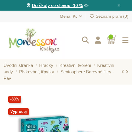
×
⏰
Do školy se slevou -10 %
✏️
Měna: Kč
Seznam přání (
0
)
Úvodní stránka
Hračky
Kreativní tvoření
Kreativní
sady
Pískování, třpytky
Sentosphere Barevné flitry -
Páv
-30%
Výprodej