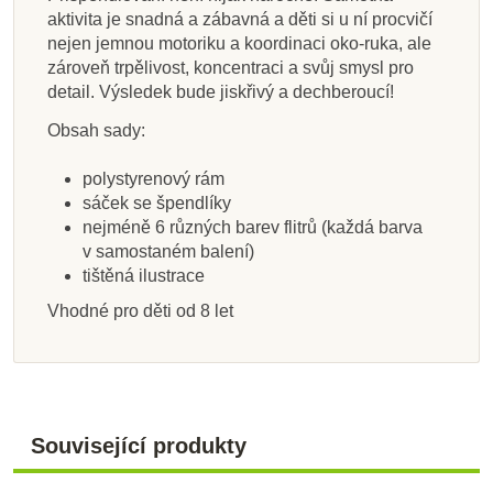
aktivita je snadná a zábavná a děti si u ní procvičí
Přidat do košíku
Zobrazit detail
Zobrazit detail
Zobrazit detail
Zobrazit detail
Zobrazit detail
Zobrazit detail
Zobrazit detail
nejen jemnou motoriku a koordinaci oko-ruka, ale
zároveň trpělivost, koncentraci a svůj smysl pro
detail. Výsledek bude jiskřivý a dechberoucí!
Obsah sady:
polystyrenový rám
sáček se špendlíky
nejméně 6 různých barev flitrů (každá barva
v samostaném balení)
tištěná ilustrace
Vhodné pro děti od 8 let
Související produkty