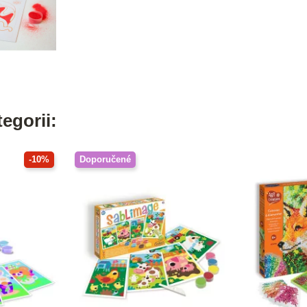
egorii:
-10%
Doporučené