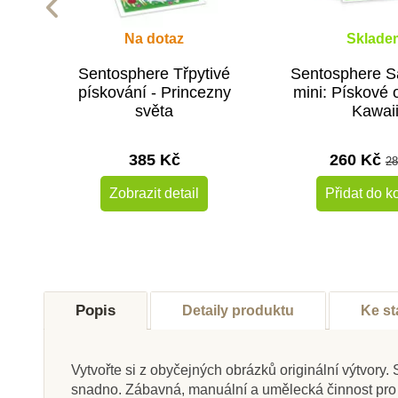
Na dotaz
Sklade
Sentosphere Třpytivé
Sentosphere S
pískování - Princezny
mini: Pískové 
světa
Kawai
385 Kč
260 Kč
28
Zobrazit detail
Přidat do k
Popis
Detaily produktu
Ke st
Vytvořte si z obyčejných obrázků originální výtvory
snadno. Zábavná, manuální a umělecká činnost pro roz