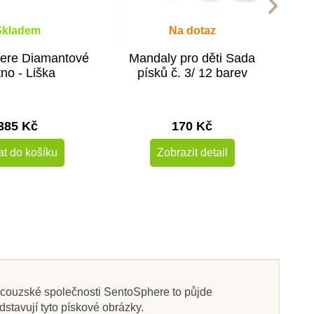
Skladem
Na dotaz
ere Diamantové
Mandaly pro děti Sada
tno - Liška
písků č. 3/ 12 barev
385 Kč
170 Kč
at do košíku
Zobrazit detail
-10%
Novinka
Do školy
rancouzské společnosti SentoSphere to půjde
dstavují tyto pískové obrázky.