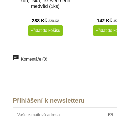
kůň, liška, jezevec nebo
medvěd (1ks)
288 Kč
142 Kč
320 Kč
15
Přidat do košíku
Přidat do k
-10%
Do školy
Doporučené
Komentáře (0)
Do školy
Přihlášení k newsletteru
Skladem
Sklade