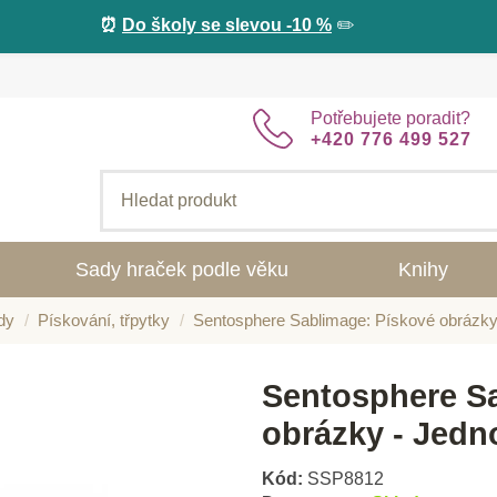
⏰
Do školy se slevou -10 %
✏️
Potřebujete poradit?
+420 776 499 527
Sady hraček podle věku
Knihy
dy
Pískování, třpytky
Sentosphere Sablimage: Pískové obrázky
Sentosphere S
obrázky - Jedn
Kód:
SSP8812