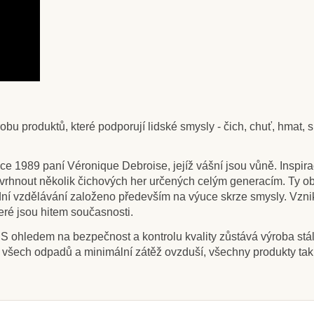
 produktů, které podporují lidské smysly - čich, chuť, hmat, sl
ce 1989 paní Véronique Debroise, jejíž vášní jsou vůně. Inspir
rhnout několik čichových her určených celým generacím. Ty oboha
ní vzdělávání založeno především na výuce skrze smysly. Vznikly
eré jsou hitem současnosti.
 ohledem na bezpečnost a kontrolu kvality zůstává výroba stá
ce všech odpadů a minimální zátěž ovzduší, všechny produkty t