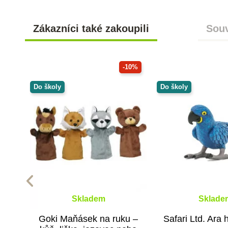
Zákazníci také zakoupili
Souv
-10%
Do školy
Do školy
Skladem
Sklade
Goki Maňásek na ruku –
Safari Ltd. Ara 