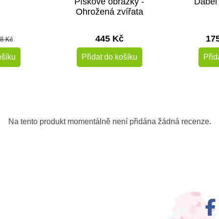
Pískové obrázky -
Ďábel
Ohrožená zvířata
445 Kč
17
8 Kč
ošíku
Přidat do košíku
Přid
-10%
Doporučené
Na tento produkt momentálně není přidána žádná recenze.
m
Skladem