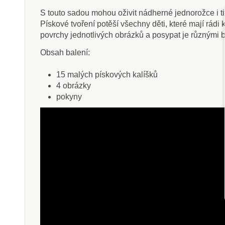
S touto sadou mohou oživit nádherné jednorožce i ti
Pískové tvoření potěší všechny děti, které mají rádi
povrchy jednotlivých obrázků a posypat je různými 
Skladem
Sklade
Obsah balení:
Sentosphere Sablimage -
Sentospher
15 malých pískových kalíšků
Pískové obrázky - Motýli
obrázků - Sa
4 obrázky
Pískové obrázky
pokyny
zvířat
445 Kč
249 K
Přidat do košíku
Přidat do k