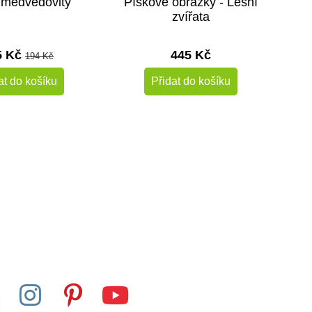
 medvědovitý
Pískové obrázky - Lesní
zvířata
5 Kč
445 Kč
194 Kč
at do košíku
Přidat do košíku
-10%
Do školy
Skladem
Skladem