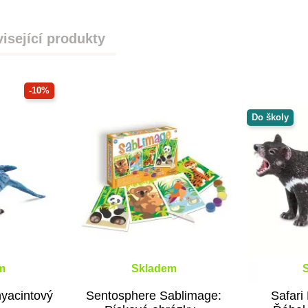
isející produkty
-10%
Do školy
m
Skladem
hyacintový
Sentosphere Sablimage:
Safari 