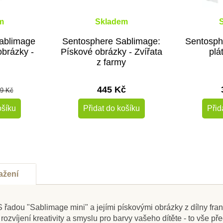
m
Skladem
ablimage
Sentosphere Sablimage:
Sentosph
obrázky -
Pískové obrázky - Zvířata
plá
i
z farmy
445 Kč
9 Kč
ošíku
Přidat do košíku
Přid
-30%
Výprodej
ažení
. S řadou "Sablimage mini" a jejími pískovými obrázky z dílny f
víjení kreativity a smyslu pro barvy vašeho dítěte - to vše pře