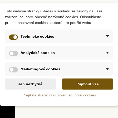
 nejmenší, a to bez svého zašpinění. Vyberte si obrázek někter
Tyto webové stránky ukládají v souladu se zákony na vaše
 kreativní tvorbu, malování, a nebo pouze chtějí vyzkoušet něco 
zařízení soubory, obecně nazývané cookies. Odsouhlaste
barvami písku.
prosím nastavení cookies souborů pro použití webu.
m
Skladem
e Sada
Sentosphere Barevné
Sentosph
Technické cookies
blimage:
flitry - Kolibřík
Pískové o
 - Africká
a
Analytické cookies
č
270 Kč
385 Kč
Marketingové cookies
ošíku
Přidat do košíku
Přid
Jen nezbytné
Přijmout vše
Přejít na stránku Používání souborů cookies