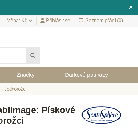
×
Měna: Kč
Přihlásit se
Seznam přání (
0
)
Značky
Dárkové poukazy
 - Jednorožci
ablimage: Pískové
orožci