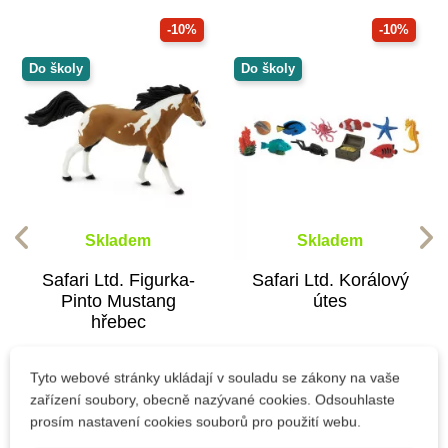
-10%
-10%
Do školy
Do školy
Skladem
Skladem
Safari Ltd. Figurka-
Safari Ltd. Korálový
Pinto Mustang
útes
hřebec
249 Kč
1 049 Kč
Tyto webové stránky ukládají v souladu se zákony na vaše
277 Kč
1 166 Kč
zařízení soubory, obecně nazývané cookies. Odsouhlaste
prosím nastavení cookies souborů pro použití webu.
Přidat do košíku
Přidat do košíku