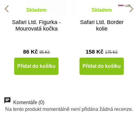
Skladem
Skladem
Safari Ltd. Figurka -
Safari Ltd. Border
Mourovatá kočka
kolie
86 Kč
158 Kč
95 Kč
175 Kč
Přidat do košíku
Přidat do košíku
-10%
-10%
-10%
-10%
-10%
Do školy
Do školy
Do školy
Do školy
Do školy
Komentáře (0)
Na tento produkt momentálně není přidána žádná recenze.