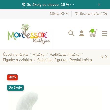
×
⏰
Do školy se slevou -10 %
✏️
Měna: Kč
Seznam přání (
0
)
Úvodní stránka
Hračky
Vzdělávací hračky
Figurky a zvířátka
Safari Ltd. Figurka - Perská kočka
-10%
Do školy