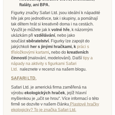
ftaláty, ani BPA.
Figurky značky Safari Ltd. jsou ideální k nápadité
hře jak pro jednotlivce, tak i skupiny, a pomáhají
tak dětem hrát si kreativně doma i na cestách.
Využít je můžete jak k
volné hře
, k názorným
ukázkám při
vzdělávání
, nebo jako
součást
sběratelství
. Figurky lze zapojit do
jakýchkoli
her s jinými hračkami, k
práci s
třísložkovými kartami
,
nebo do
kreativních
činností
(malování, modelování).
Další
tipy a
nápady na aktivity s figurkami Safari
Ltd.
naleznete v recenzi na našem blogu.
SAFARI LTD.
Safari Ltd. je americká firma zaměřená na
výrobu
ekologických hraček
, jejíž hlavní
myšlenkou je „učit se hrou“. Více informací o této
firmě se dozvíte v našem článku
Plastové hračky
ekologicky? To je značka Safari Ltd.