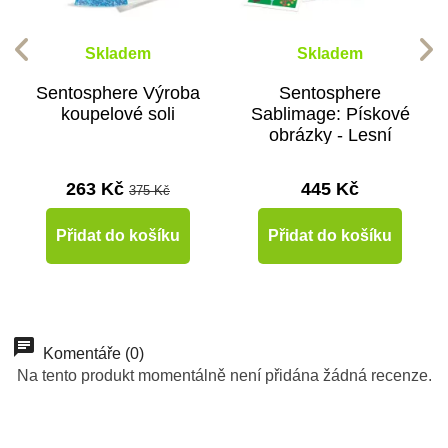
Skladem
Skladem
Sentosphere Výroba
Sentosphere
koupelové soli
Sablimage: Pískové
obrázky - Lesní
zvířata
263 Kč
445 Kč
375 Kč
Přidat do košíku
Přidat do košíku
-10%
-10%
-10%
-10%
-10%
Do školy
Doporučené
Do školy
Do školy
Do školy
Komentáře (0)
Na tento produkt momentálně není přidána žádná recenze.
Do školy