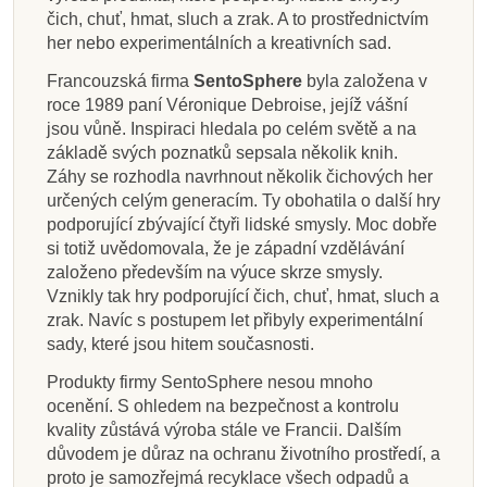
čich, chuť, hmat, sluch a zrak. A to prostřednictvím
her nebo experimentálních a kreativních sad.
Francouzská firma
SentoSphere
byla založena v
roce 1989 paní Véronique Debroise, jejíž vášní
jsou vůně. Inspiraci hledala po celém světě a na
základě svých poznatků sepsala několik knih.
Záhy se rozhodla navrhnout několik čichových her
určených celým generacím. Ty obohatila o další hry
podporující zbývající čtyři lidské smysly. Moc dobře
si totiž uvědomovala, že je západní vzdělávání
založeno především na výuce skrze smysly.
Vznikly tak hry podporující čich, chuť, hmat, sluch a
zrak. Navíc s postupem let přibyly experimentální
sady, které jsou hitem současnosti.
Produkty firmy SentoSphere nesou mnoho
ocenění. S ohledem na bezpečnost a kontrolu
kvality zůstává výroba stále ve Francii. Dalším
důvodem je důraz na ochranu životního prostředí, a
proto je samozřejmá recyklace všech odpadů a