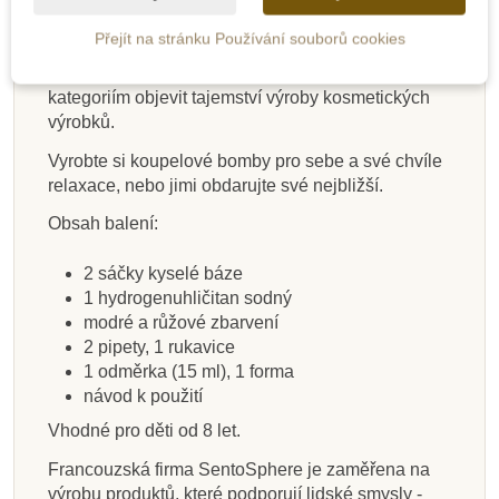
153 Kč
1 029 Kč
139 Kč
116 Kč
385 Kč
445 Kč
69 Kč
47 Kč
219 Kč
zkomprimujte své výtvory do formy.Tato kreativní
Přejít na stránku Používání souborů cookies
činnost s jednoduchou a především bezpečnou a
Přidat do košíku
Přidat do košíku
Přidat do košíku
Zobrazit detail
Přidat do košíku
Přidat do košíku
Přidat do košíku
Zobrazit detail
zábavnou manipulací, umožní všem věkovým
kategoriím objevit tajemství výroby kosmetických
výrobků.
Vyrobte si koupelové bomby pro sebe a své chvíle
relaxace, nebo jimi obdarujte své nejbližší.
Obsah balení:
2 sáčky kyselé báze
1 hydrogenuhličitan sodný
modré a růžové zbarvení
2 pipety, 1 rukavice
1 odměrka (15 ml), 1 forma
návod k použití
Vhodné pro děti od 8 let.
Francouzská firma SentoSphere je zaměřena na
výrobu produktů, které podporují lidské smysly -