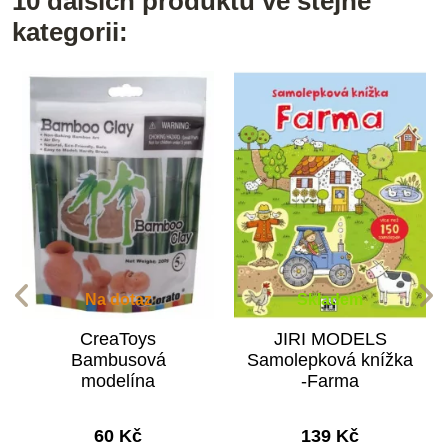
10 dalších produktů ve stejné
kategorii:
Na dotaz
Skladem
CreaToys
JIRI MODELS
Bambusová
Samolepková knížka
modelína
-Farma
60 Kč
139 Kč