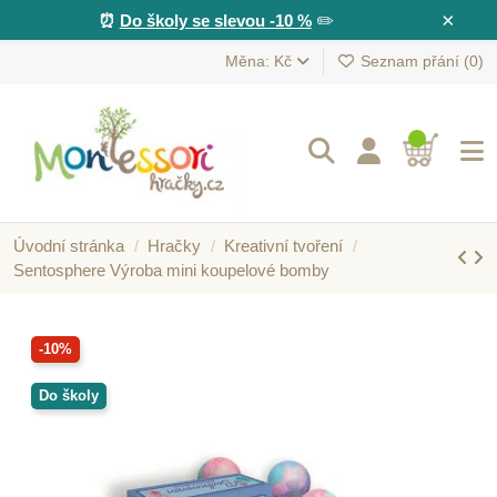
×
⏰
Do školy se slevou -10 %
✏️
Měna: Kč
Seznam přání (
0
)
Úvodní stránka
Hračky
Kreativní tvoření
Sentosphere Výroba mini koupelové bomby
-10%
Do školy