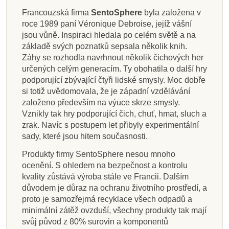
Francouzská firma
SentoSphere
byla založena v
roce 1989 paní Véronique Debroise, jejíž vášní
jsou vůně. Inspiraci hledala po celém světě a na
základě svých poznatků sepsala několik knih.
Záhy se rozhodla navrhnout několik čichových her
určených celým generacím. Ty obohatila o další hry
podporující zbývající čtyři lidské smysly. Moc dobře
si totiž uvědomovala, že je západní vzdělávání
založeno především na výuce skrze smysly.
Vznikly tak hry podporující čich, chuť, hmat, sluch a
zrak. Navíc s postupem let přibyly experimentální
sady, které jsou hitem současnosti.
Produkty firmy SentoSphere nesou mnoho
ocenění. S ohledem na bezpečnost a kontrolu
kvality zůstává výroba stále ve Francii. Dalším
důvodem je důraz na ochranu životního prostředí, a
proto je samozřejmá recyklace všech odpadů a
minimální zátěž ovzduší, všechny produkty tak mají
svůj původ z 80% surovin a komponentů