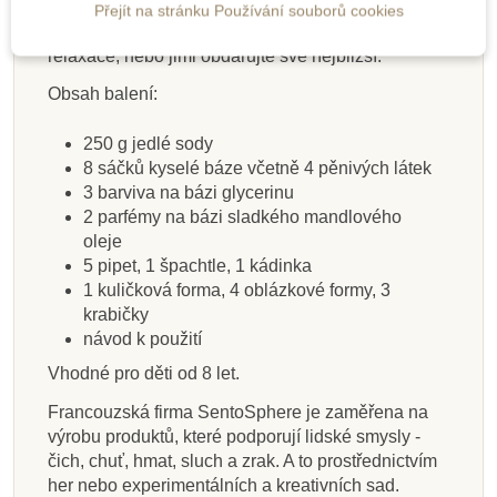
Přejít na stránku Používání souborů cookies
Vyrobte si koupelové bomby pro sebe a své chvíle
relaxace, nebo jimi obdarujte své nejbližší.
Obsah balení:
250 g jedlé sody
8 sáčků kyselé báze včetně 4 pěnivých látek
3 barviva na bázi glycerinu
2 parfémy na bázi sladkého mandlového
oleje
5 pipet, 1 špachtle, 1 kádinka
1 kuličková forma, 4 oblázkové formy, 3
krabičky
návod k použití
Vhodné pro děti od 8 let.
Francouzská firma SentoSphere je zaměřena na
výrobu produktů, které podporují lidské smysly -
čich, chuť, hmat, sluch a zrak. A to prostřednictvím
her nebo experimentálních a kreativních sad.