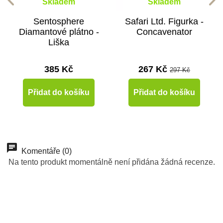
Skladem
Skladem
Sentosphere
Safari Ltd. Figurka -
Diamantové plátno -
Concavenator
Liška
385 Kč
267 Kč
297 Kč
Přidat do košíku
Přidat do košíku
-10%
-10%
-10%
-10%
-10%
-10%
Do školy
Do školy
Do školy
Doporučené
Do školy
Do školy
Komentáře (0)
Na tento produkt momentálně není přidána žádná recenze.
Do školy