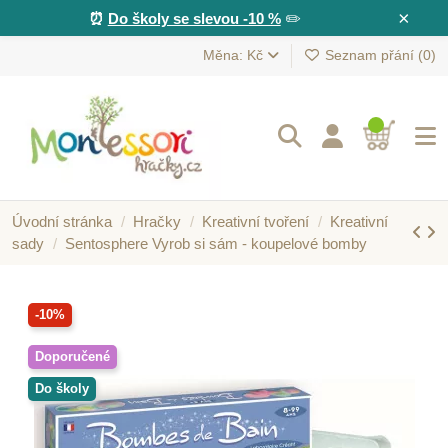
×
⏰
Do školy se slevou -10 %
✏️
Měna: Kč
Seznam přání (
0
)
Úvodní stránka
Hračky
Kreativní tvoření
Kreativní
sady
Sentosphere Vyrob si sám - koupelové bomby
-10%
Doporučené
Do školy