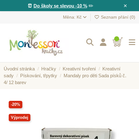
×
⏰
Do školy se slevou -10 %
✏️
Měna: Kč
Seznam přání (
0
)
Úvodní stránka
Hračky
Kreativní tvoření
Kreativní
sady
Pískování, třpytky
Mandaly pro děti Sada písků č.
4/ 12 barev
-20%
Výprodej