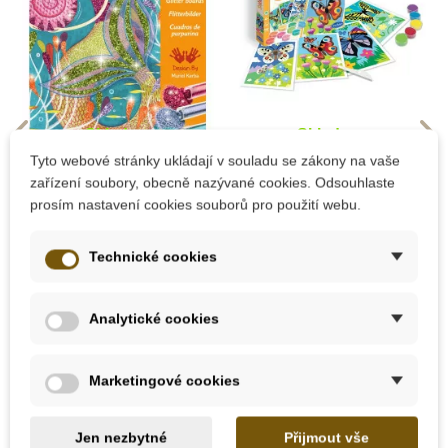
Skladem
Skladem
Tyto webové stránky ukládají v souladu se zákony na vaše
Djeco Třpytivé
Sentosphere
zařízení soubory, obecně nazývané cookies. Odsouhlaste
Mořské panny
Sablimage - Pískové
prosím nastavení cookies souborů pro použití webu.
obrázky - Motýli
Technické cookies
505 Kč
445 Kč
Přidat do košíku
Přidat do košíku
Analytické cookies
Marketingové cookies
Doporučené
-20%
-20%
-30%
Výprodej
Výprodej
Výprodej
Jen nezbytné
Přijmout vše