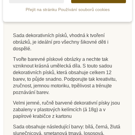
Popis
Přejít na stránku Používání souborů cookies
Detaily produktu
Sada dekorativních písků, vhodná k tvoření
obrázků, je ideální pro všechny šikovné děti i
Na dotaz
Skladem
Skladem
Skladem
Na dotaz
Skladem
Skladem
Skladem
dospělé.
Sentosphere Třpytivé
Mandaly pro děti
Sentosphere
Sentosphere
CreaToys Třpytivé
Mandaly pro děti
Sentosphere
Sentosphere
Tvořte barevné pískové obrázky a nechte tak
pískování - Princezny
Sablimage: Pískové
Sablimage: Pískové
Samolepicí šablona
Sablimage - Pískové
nalepovací obrázky,
Sada písků č. 3/ 12
Barevné flitry - Páv
vzniknout krásná umělecká díla. S touto sadou
obrázky - Jednorožci
obrázky - Zvířata z
na pískování -
světa
obrázky - Zvířata
2 kusy
barev
dekorativních písků, která obsahuje celkem 12
Chameleon 20x15
farmy
barev, to půjde snadno. Podporujte tak kreativitu,
cm
zručnost, jemnou motoriku, trpělivost a trénujte
139 Kč
445 Kč
385 Kč
445 Kč
270 Kč
60 Kč
170 Kč
445 Kč
174 Kč
75 Kč
385 Kč
poznávání barev.
Přidat do košíku
Přidat do košíku
Přidat do košíku
Zobrazit detail
Přidat do košíku
Přidat do košíku
Přidat do košíku
Zobrazit detail
Velmi jemné, ručně barvené dekorativní písky jsou
zabaleny v plastových kelímcích (á 18g) a v
papírové krabičce z kartonu
Sada obsahuje následující barvy: bílá, černá, žlutá
slunečnicová, smetanová tmavá, lososová,