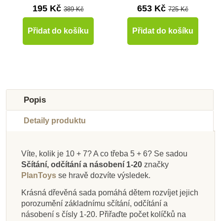
195 Kč
653 Kč
389 Kč
725 Kč
Přidat do košíku
Přidat do košíku
-10%
-10%
-10%
-10%
-10%
-10%
-10%
-10%
Novinka
Do školy
Do školy
Do školy
Do školy
Do školy
Do školy
Novinka
Popis
Do školy
Do školy
Detaily produktu
Víte, kolik je 10 + 7? A co třeba 5 + 6? Se sadou
Skladem u
Sčítání, odčítání a násobení 1-20
značky
dodavatele
Skladem
Skladem
Skladem
Na dotaz
Skladem
Skladem
Skladem
PlanToys
se hravě dozvíte výsledek.
Learning Resources
EDUCO - Počítání v
Lucy & Leo Moje
Toys for life -
PlanToys Kasička -
PlanToys Kasička -
Moyo Montessori
Detoa Moje první
Krásná dřevěná sada pomáhá dětem rozvíjet jejich
Matematický autobus
Matematický třídící
první matematická
kruhu
Jabloňová hra
žluté prasátko
počítadlo
slon
porozumění základnímu sčítání, odčítání a
koláč
hra
"Orchard"
násobení s čísly 1-20. Přiřaďte počet kolíčků na