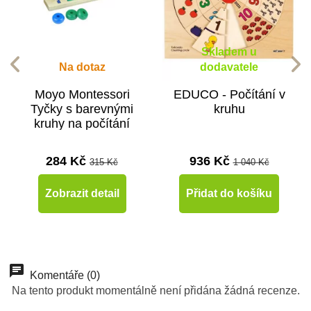
Skladem u
Na dotaz
dodavatele
Moyo Montessori
EDUCO - Počítání v
Tyčky s barevnými
kruhu
kruhy na počítání
284 Kč
936 Kč
315 Kč
1 040 Kč
Zobrazit detail
Přidat do košíku
-10%
Do školy
Komentáře (0)
Na tento produkt momentálně není přidána žádná recenze.