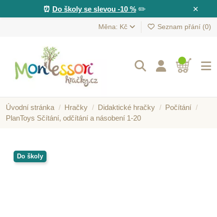
×
⏰
Do školy se slevou -10 %
✏️
Měna: Kč
Seznam přání (
0
)
Úvodní stránka
Hračky
Didaktické hračky
Počítání
PlanToys Sčítání, odčítání a násobení 1-20
Do školy