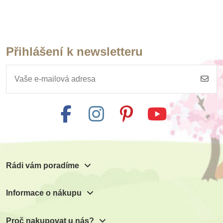
Přihlášení k newsletteru
Skladem
Bigjigs Toys Dřevěná
tabulka počítání
404 Kč
449 Kč
Přidat do košíku
Rádi vám poradíme
Informace o nákupu
Proč nakupovat u nás?