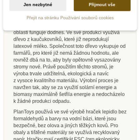
PlanToys je již 40 let úspěšně fungující firma
Jen nezbytné
Přijmout vše
v oboru výroby vysoce kvalitních ekologických
hraček.
Přejít na stránku Používání souborů cookies
Firma vznikla v roce 1981 na jihu Thajska a v této
oblasti funguje dodnes. Ve své produkci využívá
dřevo z kaučukovníků, které již neprodukují
latexové mléko. Společnost toto dřevo vykupuje od
farmářů, pro které již nemá žádnou hodnotu, ale
rovněž dbá na to, aby byly opětovně vysazovány
stromy nové. Právě použitím těchto stromů, je
výroba trvale udržitelná, ekologická a navíc
z vysoce kvalitního materiálu. Výrobní proces je
navržen tak, aby se za využití solární energie a
biomasy maximálně šetřila energie a nedocházelo
k žádné produkci odpadu.
PlanToys používá ve své výrobě hraček lepidlo bez
formaldehydů a barvy na vodní bázi, které jsou
bezpečné, bez olova a jiných těžkých kovů. Pro
obaly a tištěné materiály se využívá recyklovaný
papír. Hračky mají certifikát FSC (pro ekologicky