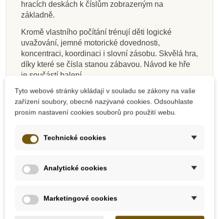
hracích deskách k číslům zobrazeným na
základně.
936 Kč
431 Kč
850 Kč
842 Kč
509 Kč
770 Kč
427 Kč
170 Kč
1 040 Kč
479 Kč
944 Kč
936 Kč
565 Kč
855 Kč
475 Kč
189 Kč
Kromě vlastního počítání trénují děti logické
Přidat do košíku
Přidat do košíku
Přidat do košíku
Přidat do košíku
Přidat do košíku
Přidat do košíku
Přidat do košíku
Zobrazit detail
uvažování, jemné motorické dovednosti,
koncentraci, koordinaci i slovní zásobu. Skvělá hra,
díky které se čísla stanou zábavou. Návod ke hře
je součástí balení.
Tyto webové stránky ukládají v souladu se zákony na vaše
Vyrobeno v Thajsku
udržitelným způsobem
z
zařízení soubory, obecně nazývané cookies. Odsouhlaste
kaučukovníku, bez chemických látek, pomocí
prosím nastavení cookies souborů pro použití webu.
lepidel bez formaldehydu, organickými pigmenty a
barvivy na vodní bázi.
Technické cookies
Rozměry: 22,8 cm x 7 cm x 1,2 cm (podnos)
Vhodné pro děti od 3 let.
Analytické cookies
Objevte svět pravých
ekologických hraček
PlanToys
.
Marketingové cookies
PLAN TOYS