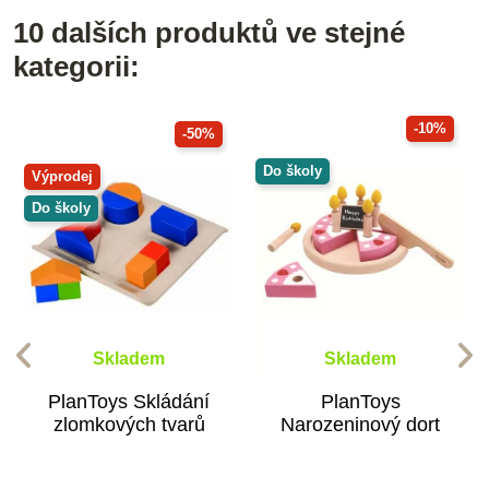
10 dalších produktů ve stejné
kategorii:
-10%
-50%
Do školy
Výprodej
Do školy
Skladem
Skladem
PlanToys Skládání
PlanToys
zlomkových tvarů
Narozeninový dort