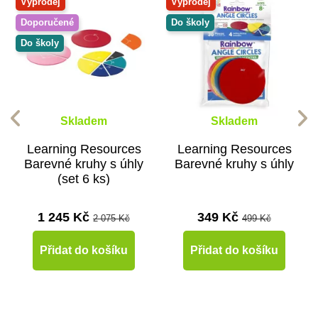
Výprodej
Výprodej
Doporučené
Do školy
Do školy
Skladem
Skladem
Learning Resources
Learning Resources
Barevné kruhy s úhly
Barevné kruhy s úhly
(set 6 ks)
1 245 Kč
349 Kč
2 075 Kč
499 Kč
Přidat do košíku
Přidat do košíku