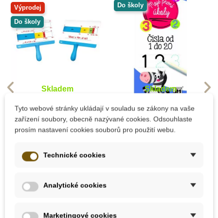
Do školy
Výprodej
Do školy
Skladem
Skladem
Learning Resources
JIRI MODELS Moje
Tyto webové stránky ukládají v souladu se zákony na vaše
Procenta -
první úkoly - Čísla 1-
zařízení soubory, obecně nazývané cookies. Odsouhlaste
záznamové tabulky
20
prosím nastavení cookies souborů pro použití webu.
(set 4 ks)
699 Kč
134 Kč
Technické cookies
1 165 Kč
149 Kč
Přidat do košíku
Přidat do košíku
Analytické cookies
-10%
-10%
-10%
-10%
-10%
-10%
-10%
-10%
Marketingové cookies