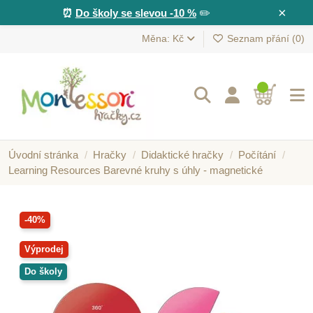
×
⏰
Do školy se slevou -10 %
✏️
Měna: Kč
Seznam přání (
0
)
Úvodní stránka
Hračky
Didaktické hračky
Počítání
Learning Resources Barevné kruhy s úhly - magnetické
-40%
Výprodej
Do školy