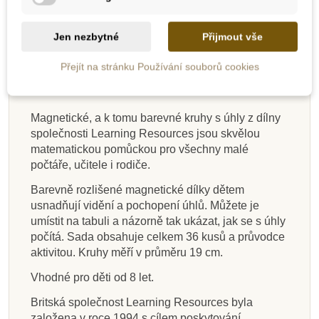
Do školy
Do školy
Novinka
Oceněné hračky
Novinka
Do školy
Do školy
Do školy
Jen nezbytné
Přijmout vše
Popis
Do školy
Do školy
Do školy
Přejít na stránku Používání souborů cookies
Detaily produktu
Magnetické, a k tomu barevné kruhy s úhly z dílny
společnosti Learning Resources jsou skvělou
Skladem
Skladem
Skladem
Skladem
Na dotaz
Skladem
Skladem
Skladem
matematickou pomůckou pro všechny malé
počtáře, učitele i rodiče.
Lucy & Leo Počítání -
Learning Resources
Poketo Vzdělávací
PlanToys Prstová
Bigjigs Toys Dřevěný
Learning Resources
Moyo Montessori
Alexander Hrací
Matematické kostky s
abeceda - číslice 1-
kartičky "Číslice"
Ježek
Znaky pro počítání v
peníze - české
Sada třídění -
číselník
Barevně rozlišené magnetické dílky dětem
předlohami
10
zeleninová farma
krabičce
koruny
usnadňují vidění a pochopení úhlů. Můžete je
umístit na tabuli a názorně tak ukázat, jak se s úhly
počítá. Sada obsahuje celkem 36 kusů a průvodce
238 Kč
539 Kč
509 Kč
440 Kč
752 Kč
599 Kč
815 Kč
107 Kč
265 Kč
599 Kč
565 Kč
489 Kč
835 Kč
665 Kč
905 Kč
119 Kč
aktivitou. Kruhy měří v průměru 19 cm.
Přidat do košíku
Přidat do košíku
Přidat do košíku
Přidat do košíku
Přidat do košíku
Přidat do košíku
Přidat do košíku
Zobrazit detail
Vhodné pro děti od 8 let.
Britská společnost Learning Resources byla
založena v roce 1994 s cílem poskytování