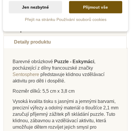
Jen nezbytné
Přijmout vše
-10%
-10%
-10%
-10%
-10%
-10%
-10%
-40%
Přejít na stránku Používání souborů cookies
Do školy
Do školy
Do školy
Do školy
Do školy
Novinka
Novinka
Výprodej
Popis
Do školy
Do školy
Do školy
Detaily produktu
Barevné obrázkové
Puzzle - Eskymáci
,
Skladem u
pocházející z dílny francouzské značky
dodavatele
Na dotaz
Skladem
Skladem
Na dotaz
Skladem
Skladem
Skladem
Sentosphere
představuje klidnou vzdělávací
aktivitu pro děti i dospělé.
Goki Puzzle – hasiči
EDUCO - Počítání v
Goki Hmatová hra
Goki Puzzle -
Sentosphere Puzzle -
Goki Puzzle Abeceda
Oxybul Puzzle - Kdo
Goki Mini Puzzle
při zásahu, 48 dílů
mláďata v lese
puzzle
kruhu
Divoká Savana
- inspirováno
dělá co?
Rozměr dílků: 5,5 cm x 3,8 cm
Montessori
Vysoká kvalita tisku s jasnými a jemnými barvami,
precizní výřezy a odolný materiál o tloušťce 2,1 mm
936 Kč
319 Kč
372 Kč
319 Kč
368 Kč
306 Kč
269 Kč
22 Kč
1 040 Kč
354 Kč
620 Kč
354 Kč
24 Kč
409 Kč
340 Kč
299 Kč
zaručují příjemný zážitek při skládání puzzle. Tuto
klidnou, zábavnou a vzdělávací aktivitu, která
Přidat do košíku
Přidat do košíku
Přidat do košíku
Zobrazit detail
Přidat do košíku
Přidat do košíku
Přidat do košíku
Zobrazit detail
umožňuje dětem rozvíjet jejich smysl pro