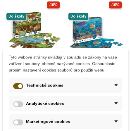
-10%
-10%
Do školy
Do školy
Tyto webové stránky ukládají v souladu se zákony na vaše
zařízení soubory, obecně nazývané cookies. Odsouhlaste
Skladem
Skladem
prosím nastavení cookies souborů pro použití webu.
Sentosphere Puzzle -
Sentosphere Puzzle -
Život pod povrchem
Život pod mořem
Technické cookies
Analytické cookies
368 Kč
368 Kč
409 Kč
409 Kč
Přidat do košíku
Přidat do košíku
Marketingové cookies