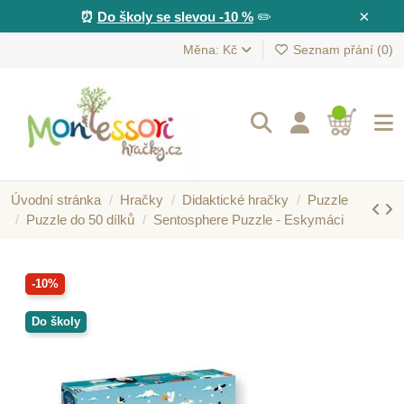
×
⏰
Do školy se slevou -10 %
✏️
Měna: Kč
Seznam přání (
0
)
Úvodní stránka
Hračky
Didaktické hračky
Puzzle
Puzzle do 50 dílků
Sentosphere Puzzle - Eskymáci
-10%
Do školy