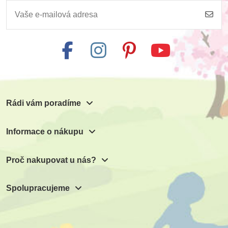
JIRI MODELS
JIRI MODELS
Samolepková knížka
Samolepková knížka
- Zoo
- Ovoce a zelenina
139 Kč
139 Kč
Přidat do košíku
Přidat do košíku
Rádi vám poradíme
Informace o nákupu
Proč nakupovat u nás?
Spolupracujeme