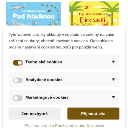
Tyto webové stránky ukládají v souladu se zákony na vaše
zařízení soubory, obecně nazývané cookies. Odsouhlaste
prosím nastavení cookies souborů pro použití webu.
Technické cookies
Skladem
Skladem
JIRI MODELS
JIRI MODELS Moje
Analytické cookies
Samolepková knížka
první samolepkování
- Pod hladinou
- Dinosauři
Marketingové cookies
139 Kč
119 Kč
Jen nezbytné
Přijmout vše
Přidat do košíku
Přidat do košíku
Přejít na stránku Používání souborů cookies