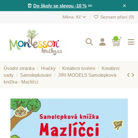
×
⏰
Do školy se slevou -10 %
✏️
Měna: Kč
Seznam přání (
0
)
Úvodní stránka
Hračky
Kreativní tvoření
Kreativní
sady
Samolepkování
JIRI MODELS Samolepková
knížka - Mazlíčci