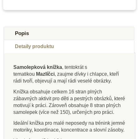
Novinka
-10%
-20%
Do školy
Výprodej
Popis
Detaily produktu
Samolepková knížka
, tentokrát s
tematikou
Mazlíčci
, zaujme dívky i chlapce, kteří
Skladem
Skladem
Skladem
Skladem
Skladem
Skladem
Skladem
Skladem
rádi tvoří, objevují a mají rádi veselé obrázky.
JIRI MODELS
JIRI MODELS
JIRI MODELS
JIRI MODELS
JIRI MODELS Svítí
Slovart Velká kniha
JIRI MODELS
JIRI MODELS
Knížka obsahuje celkem 16 stran plných
Samolepková knížka
Samolepková knížka
Samolepková knížka
Samolepková knížka
Samolepková knížka
Samolepkové album
samolepek mořské
ve tmě - Hmyz
zábavných aktivit pro děti a pestrých obrázků, které
- Ovoce a zelenina
- Já a moje tělo
- Zvířátka
- Pralidé
- Cestování
- Farma
havěti
motivují k práci. Zároveň obsahuje 8 stran plných
samolepek (více než 150), určených pro práci.
199 Kč
139 Kč
139 Kč
139 Kč
125 Kč
235 Kč
199 Kč
179 Kč
249 Kč
139 Kč
Ideální knížka pro malé neposedy na trénink jemné
motoriky, koordinace, koncentrace a slovní zásoby.
Přidat do košíku
Přidat do košíku
Přidat do košíku
Přidat do košíku
Přidat do košíku
Přidat do košíku
Přidat do košíku
Přidat do košíku