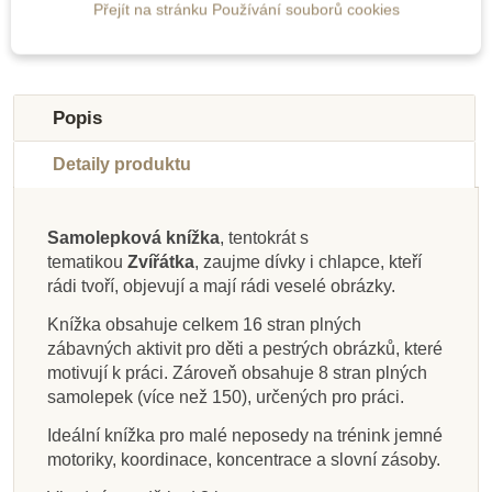
Přejít na stránku Používání souborů cookies
-10%
Do školy
Popis
Detaily produktu
Samolepková knížka
, tentokrát s
tematikou
Zvířátka
, zaujme dívky i chlapce, kteří
Na dotaz
Skladem
Skladem
Skladem
Skladem
Skladem
Skladem
Skladem
rádi tvoří, objevují a mají rádi veselé obrázky.
JIRI MODELS Moje
JIRI MODELS Moje
JIRI MODELS
JIRI MODELS
JIRI MODELS Velká
JIRI MODELS Moje
JIRI MODELS Moje
JIRI MODELS
Knížka obsahuje celkem 16 stran plných
první samolepkování
první samolepkování
Samolepkové album
Zvířata - Bav se a
první samolepkování
první samolepkování
Samolepkové album
samolepková knížka
zábavných aktivit pro děti a pestrých obrázků, které
- Roční období
nalepuj!
- V lese
- Zoo
- Příprava na Vánoce
- Cestování
- Na statku
- Farma
motivují k práci. Zároveň obsahuje 8 stran plných
samolepek (více než 150), určených pro práci.
199 Kč
189 Kč
119 Kč
119 Kč
107 Kč
199 Kč
179 Kč
119 Kč
119 Kč
Ideální knížka pro malé neposedy na trénink jemné
motoriky, koordinace, koncentrace a slovní zásoby.
Přidat do košíku
Přidat do košíku
Přidat do košíku
Zobrazit detail
Přidat do košíku
Přidat do košíku
Přidat do košíku
Přidat do košíku