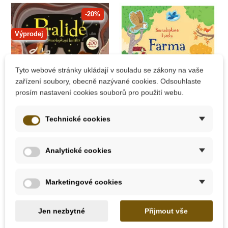
-20%
Výprodej
Tyto webové stránky ukládají v souladu se zákony na vaše
zařízení soubory, obecně nazývané cookies. Odsouhlaste
prosím nastavení cookies souborů pro použití webu.
Skladem
Skladem
Technické cookies
JIRI MODELS
JIRI MODELS
Samolepková knížka
Samolepková knížka
Analytické cookies
- Pralidé
- Farma
Marketingové cookies
199 Kč
139 Kč
249 Kč
Jen nezbytné
Přijmout vše
Přidat do košíku
Přidat do košíku