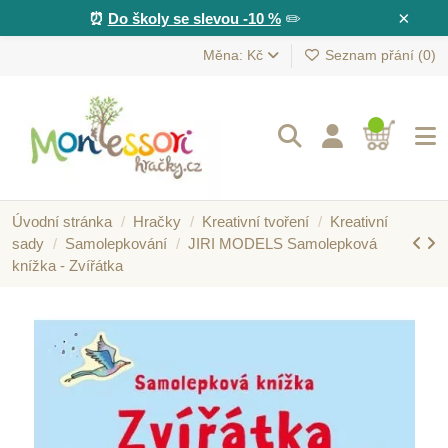
×
⏰
Do školy se slevou -10 %
✏️
Měna: Kč
Seznam přání (
0
)
Úvodní stránka
Hračky
Kreativní tvoření
Kreativní
sady
Samolepkování
JIRI MODELS Samolepková
knížka - Zvířátka